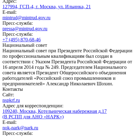
Адрес:
127994, ГСП-4, г. Москва, ул. Ильинка, 21
E-mail:
mintrud@mintrud.gov.ru
Пресс-служба:
pressa@mintrud.gov.ru
Пресс-служба:
+7 (495) 870-68-46
Национальный совет
Национальный совет при Президенте Российской Федерации
по профессиональным квалификациям был создан в
соответствии с Указом Президента Российской Федерации от
16 апреля 2014 года № 249. Председателем Национального
совета является Президент Общероссийского объединения
работодателей «Российский союз промышленников и
предпринимателей» Александр Николаевич Шохин.
Контакты
Сайт:
nspkrf.ru
Адрес для корреспонденции:
109240, Москва, Котельническая набережная д.17
(В РСПП для АНО «НАРК»)
E-mail:
nok-nark@nark.ru
Пресс-служба: