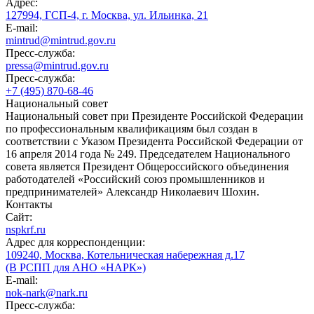
Адрес:
127994, ГСП-4, г. Москва, ул. Ильинка, 21
E-mail:
mintrud@mintrud.gov.ru
Пресс-служба:
pressa@mintrud.gov.ru
Пресс-служба:
+7 (495) 870-68-46
Национальный совет
Национальный совет при Президенте Российской Федерации
по профессиональным квалификациям был создан в
соответствии с Указом Президента Российской Федерации от
16 апреля 2014 года № 249. Председателем Национального
совета является Президент Общероссийского объединения
работодателей «Российский союз промышленников и
предпринимателей» Александр Николаевич Шохин.
Контакты
Сайт:
nspkrf.ru
Адрес для корреспонденции:
109240, Москва, Котельническая набережная д.17
(В РСПП для АНО «НАРК»)
E-mail:
nok-nark@nark.ru
Пресс-служба: