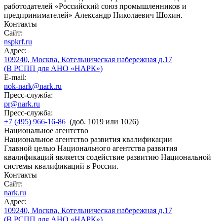
работодателей «Российский союз промышленников и
предпринимателей» Александр Николаевич Шохин.
Контакты
Сайт:
nspkrf.ru
Адрес:
109240, Москва, Котельническая набережная д.17
(В РСПП для АНО «НАРК»)
E-mail:
nok-nark@nark.ru
Пресс-служба:
pr@nark.ru
Пресс-служба:
+7 (495) 966-16-86
(доб. 1019 или 1026)
Национальное агентство
Национальное агентство развития квалификации
Главной целью Национального агентства развития
квалификаций является содействие развитию Национальной
системы квалификаций в России.
Контакты
Сайт:
nark.ru
Адрес:
109240, Москва, Котельническая набережная д.17
(В РСПП для АНО «НАРК»)