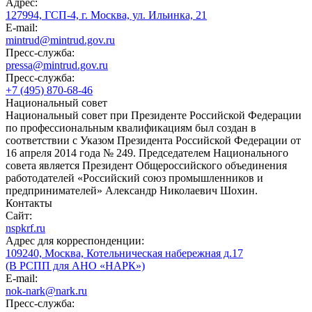
Адрес:
127994, ГСП-4, г. Москва, ул. Ильинка, 21
E-mail:
mintrud@mintrud.gov.ru
Пресс-служба:
pressa@mintrud.gov.ru
Пресс-служба:
+7 (495) 870-68-46
Национальный совет
Национальный совет при Президенте Российской Федерации
по профессиональным квалификациям был создан в
соответствии с Указом Президента Российской Федерации от
16 апреля 2014 года № 249. Председателем Национального
совета является Президент Общероссийского объединения
работодателей «Российский союз промышленников и
предпринимателей» Александр Николаевич Шохин.
Контакты
Сайт:
nspkrf.ru
Адрес для корреспонденции:
109240, Москва, Котельническая набережная д.17
(В РСПП для АНО «НАРК»)
E-mail:
nok-nark@nark.ru
Пресс-служба: