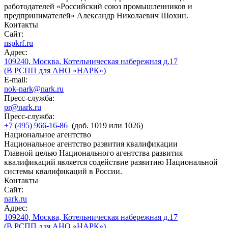
работодателей «Российский союз промышленников и
предпринимателей» Александр Николаевич Шохин.
Контакты
Сайт:
nspkrf.ru
Адрес:
109240, Москва, Котельническая набережная д.17
(В РСПП для АНО «НАРК»)
E-mail:
nok-nark@nark.ru
Пресс-служба:
pr@nark.ru
Пресс-служба:
+7 (495) 966-16-86
(доб. 1019 или 1026)
Национальное агентство
Национальное агентство развития квалификации
Главной целью Национального агентства развития
квалификаций является содействие развитию Национальной
системы квалификаций в России.
Контакты
Сайт:
nark.ru
Адрес:
109240, Москва, Котельническая набережная д.17
(В РСПП для АНО «НАРК»)