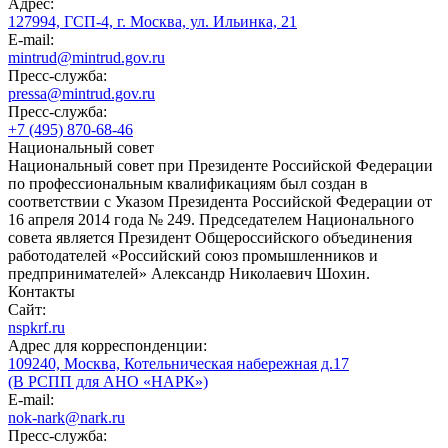
Адрес:
127994, ГСП-4, г. Москва, ул. Ильинка, 21
E-mail:
mintrud@mintrud.gov.ru
Пресс-служба:
pressa@mintrud.gov.ru
Пресс-служба:
+7 (495) 870-68-46
Национальный совет
Национальный совет при Президенте Российской Федерации
по профессиональным квалификациям был создан в
соответствии с Указом Президента Российской Федерации от
16 апреля 2014 года № 249. Председателем Национального
совета является Президент Общероссийского объединения
работодателей «Российский союз промышленников и
предпринимателей» Александр Николаевич Шохин.
Контакты
Сайт:
nspkrf.ru
Адрес для корреспонденции:
109240, Москва, Котельническая набережная д.17
(В РСПП для АНО «НАРК»)
E-mail:
nok-nark@nark.ru
Пресс-служба: