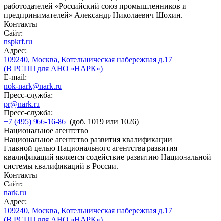
работодателей «Российский союз промышленников и
предпринимателей» Александр Николаевич Шохин.
Контакты
Сайт:
nspkrf.ru
Адрес:
109240, Москва, Котельническая набережная д.17
(В РСПП для АНО «НАРК»)
E-mail:
nok-nark@nark.ru
Пресс-служба:
pr@nark.ru
Пресс-служба:
+7 (495) 966-16-86
(доб. 1019 или 1026)
Национальное агентство
Национальное агентство развития квалификации
Главной целью Национального агентства развития
квалификаций является содействие развитию Национальной
системы квалификаций в России.
Контакты
Сайт:
nark.ru
Адрес:
109240, Москва, Котельническая набережная д.17
(В РСПП для АНО «НАРК»)