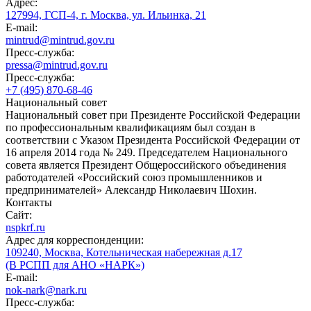
Адрес:
127994, ГСП-4, г. Москва, ул. Ильинка, 21
E-mail:
mintrud@mintrud.gov.ru
Пресс-служба:
pressa@mintrud.gov.ru
Пресс-служба:
+7 (495) 870-68-46
Национальный совет
Национальный совет при Президенте Российской Федерации
по профессиональным квалификациям был создан в
соответствии с Указом Президента Российской Федерации от
16 апреля 2014 года № 249. Председателем Национального
совета является Президент Общероссийского объединения
работодателей «Российский союз промышленников и
предпринимателей» Александр Николаевич Шохин.
Контакты
Сайт:
nspkrf.ru
Адрес для корреспонденции:
109240, Москва, Котельническая набережная д.17
(В РСПП для АНО «НАРК»)
E-mail:
nok-nark@nark.ru
Пресс-служба: