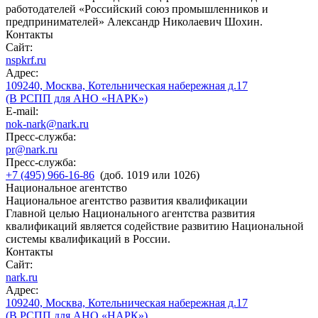
работодателей «Российский союз промышленников и
предпринимателей» Александр Николаевич Шохин.
Контакты
Сайт:
nspkrf.ru
Адрес:
109240, Москва, Котельническая набережная д.17
(В РСПП для АНО «НАРК»)
E-mail:
nok-nark@nark.ru
Пресс-служба:
pr@nark.ru
Пресс-служба:
+7 (495) 966-16-86
(доб. 1019 или 1026)
Национальное агентство
Национальное агентство развития квалификации
Главной целью Национального агентства развития
квалификаций является содействие развитию Национальной
системы квалификаций в России.
Контакты
Сайт:
nark.ru
Адрес:
109240, Москва, Котельническая набережная д.17
(В РСПП для АНО «НАРК»)