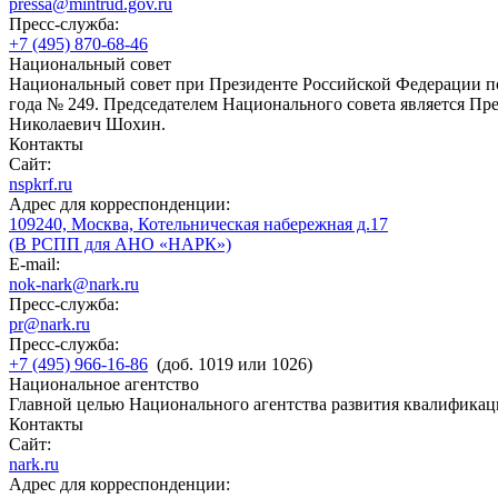
pressa@mintrud.gov.ru
Пресс-служба:
+7 (495) 870-68-46
Национальный совет
Национальный совет при Президенте Российской Федерации по
года № 249. Председателем Национального совета является П
Николаевич Шохин.
Контакты
Сайт:
nspkrf.ru
Адрес для корреспонденции:
109240, Москва, Котельническая набережная д.17
(В РСПП для АНО «НАРК»)
E-mail:
nok-nark@nark.ru
Пресс-служба:
pr@nark.ru
Пресс-служба:
+7 (495) 966-16-86
(доб. 1019 или 1026)
Национальное агентство
Главной целью Национального агентства развития квалификац
Контакты
Сайт:
nark.ru
Адрес для корреспонденции: