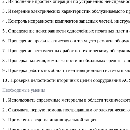
2 . Выполнение простых операций по устранению неисправно
3 . Измерение электрических характеристик обслуживаемого 
4 . Контроль исправности комплектов запасных частей, инстр
5 . Определение неисправности однослойных печатных плат 
6 . Проведение профилактического и текущего ремонта обор
7 . Проведение регламентных работ по техническому обслужи
8 . Проверка наличия, комплектности необходимых средств за
9 . Проверка работоспособности вентиляционной системы ш
10 . Проверка целостности вторичных цепей оборудования А
Необходимые умения
1 . Использовать справочные материалы в области техническ
2 . Оказывать первую помощь пострадавшим от электрического
3 . Применять средства индивидуальной защиты
4 . Применять электрический и измерительный инструмент дл