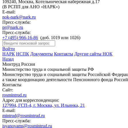
109240, Москва, Котельническая набережная д.17
(В РСПП для АНО «НАРК»)
E-mail:
nok-nark@nark.ru
Пресс-служба:
pr@nark.ru
Пресс-служба:
+7 (495) 966-16-86
(доб. 1019 или 1026)
Войти
НАРК
НСПК
Документы
Контакты
Другие сайты НОК
Назад
Минтруд России
Министерство труда и социальной защиты РФ
Министерство труда и социальной защиты Российской Федераци
а также координацию деятельности Пенсионного фонда Россий
Контакты
Сайт:
rosmintrud.ru
Адрес для корреспонденции:
127994, ГСП-4, г. Москва, ул. Ильинка, 21
E-mail:
mintrud@rosmintrud.ru
Пресс-служба:
isyanovams@rosmintrud.ru