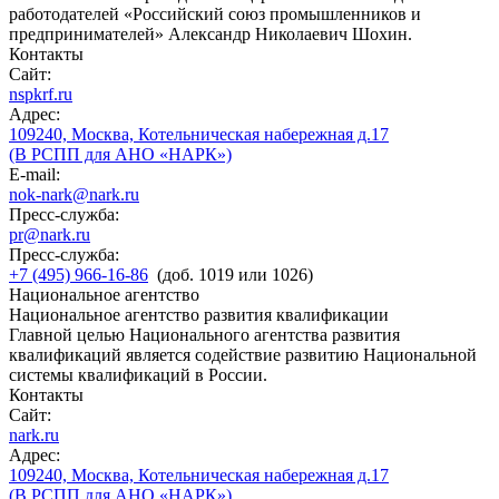
работодателей «Российский союз промышленников и
предпринимателей» Александр Николаевич Шохин.
Контакты
Сайт:
nspkrf.ru
Адрес:
109240, Москва, Котельническая набережная д.17
(В РСПП для АНО «НАРК»)
E-mail:
nok-nark@nark.ru
Пресс-служба:
pr@nark.ru
Пресс-служба:
+7 (495) 966-16-86
(доб. 1019 или 1026)
Национальное агентство
Национальное агентство развития квалификации
Главной целью Национального агентства развития
квалификаций является содействие развитию Национальной
системы квалификаций в России.
Контакты
Сайт:
nark.ru
Адрес:
109240, Москва, Котельническая набережная д.17
(В РСПП для АНО «НАРК»)