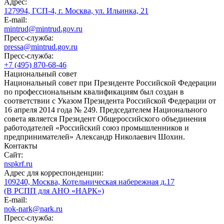
Адрес:
127994, ГСП-4, г. Москва, ул. Ильинка, 21
E-mail:
mintrud@mintrud.gov.ru
Пресс-служба:
pressa@mintrud.gov.ru
Пресс-служба:
+7 (495) 870-68-46
Национальный совет
Национальный совет при Президенте Российской Федерации
по профессиональным квалификациям был создан в
соответствии с Указом Президента Российской Федерации от
16 апреля 2014 года № 249. Председателем Национального
совета является Президент Общероссийского объединения
работодателей «Российский союз промышленников и
предпринимателей» Александр Николаевич Шохин.
Контакты
Сайт:
nspkrf.ru
Адрес для корреспонденции:
109240, Москва, Котельническая набережная д.17
(В РСПП для АНО «НАРК»)
E-mail:
nok-nark@nark.ru
Пресс-служба: