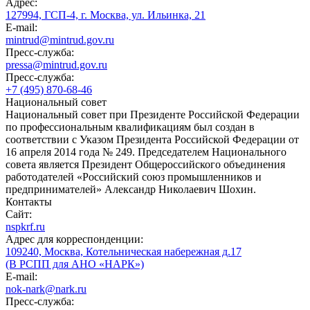
Адрес:
127994, ГСП-4, г. Москва, ул. Ильинка, 21
E-mail:
mintrud@mintrud.gov.ru
Пресс-служба:
pressa@mintrud.gov.ru
Пресс-служба:
+7 (495) 870-68-46
Национальный совет
Национальный совет при Президенте Российской Федерации
по профессиональным квалификациям был создан в
соответствии с Указом Президента Российской Федерации от
16 апреля 2014 года № 249. Председателем Национального
совета является Президент Общероссийского объединения
работодателей «Российский союз промышленников и
предпринимателей» Александр Николаевич Шохин.
Контакты
Сайт:
nspkrf.ru
Адрес для корреспонденции:
109240, Москва, Котельническая набережная д.17
(В РСПП для АНО «НАРК»)
E-mail:
nok-nark@nark.ru
Пресс-служба: