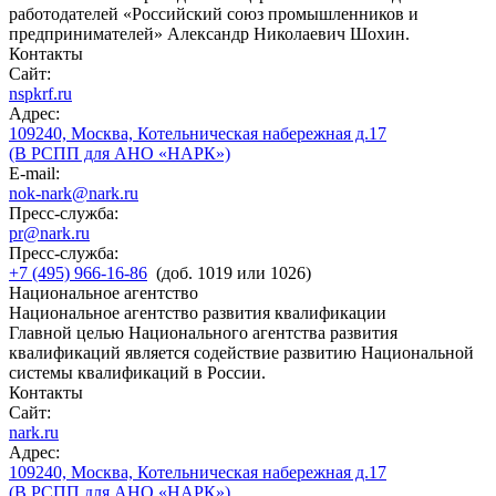
работодателей «Российский союз промышленников и
предпринимателей» Александр Николаевич Шохин.
Контакты
Сайт:
nspkrf.ru
Адрес:
109240, Москва, Котельническая набережная д.17
(В РСПП для АНО «НАРК»)
E-mail:
nok-nark@nark.ru
Пресс-служба:
pr@nark.ru
Пресс-служба:
+7 (495) 966-16-86
(доб. 1019 или 1026)
Национальное агентство
Национальное агентство развития квалификации
Главной целью Национального агентства развития
квалификаций является содействие развитию Национальной
системы квалификаций в России.
Контакты
Сайт:
nark.ru
Адрес:
109240, Москва, Котельническая набережная д.17
(В РСПП для АНО «НАРК»)