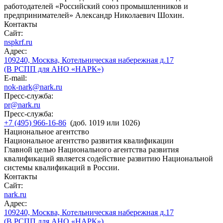
работодателей «Российский союз промышленников и
предпринимателей» Александр Николаевич Шохин.
Контакты
Сайт:
nspkrf.ru
Адрес:
109240, Москва, Котельническая набережная д.17
(В РСПП для АНО «НАРК»)
E-mail:
nok-nark@nark.ru
Пресс-служба:
pr@nark.ru
Пресс-служба:
+7 (495) 966-16-86
(доб. 1019 или 1026)
Национальное агентство
Национальное агентство развития квалификации
Главной целью Национального агентства развития
квалификаций является содействие развитию Национальной
системы квалификаций в России.
Контакты
Сайт:
nark.ru
Адрес:
109240, Москва, Котельническая набережная д.17
(В РСПП для АНО «НАРК»)