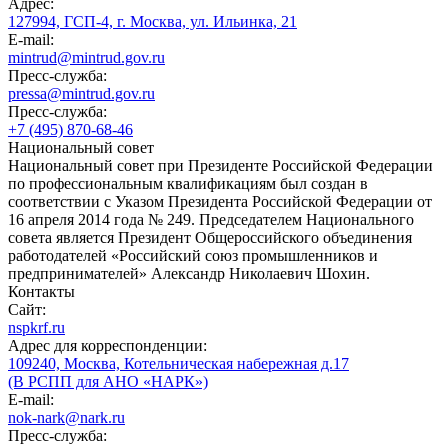
Адрес:
127994, ГСП-4, г. Москва, ул. Ильинка, 21
E-mail:
mintrud@mintrud.gov.ru
Пресс-служба:
pressa@mintrud.gov.ru
Пресс-служба:
+7 (495) 870-68-46
Национальный совет
Национальный совет при Президенте Российской Федерации
по профессиональным квалификациям был создан в
соответствии с Указом Президента Российской Федерации от
16 апреля 2014 года № 249. Председателем Национального
совета является Президент Общероссийского объединения
работодателей «Российский союз промышленников и
предпринимателей» Александр Николаевич Шохин.
Контакты
Сайт:
nspkrf.ru
Адрес для корреспонденции:
109240, Москва, Котельническая набережная д.17
(В РСПП для АНО «НАРК»)
E-mail:
nok-nark@nark.ru
Пресс-служба: