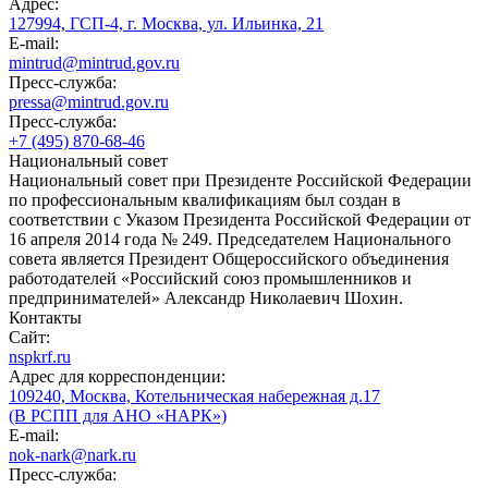
Адрес:
127994, ГСП-4, г. Москва, ул. Ильинка, 21
E-mail:
mintrud@mintrud.gov.ru
Пресс-служба:
pressa@mintrud.gov.ru
Пресс-служба:
+7 (495) 870-68-46
Национальный совет
Национальный совет при Президенте Российской Федерации
по профессиональным квалификациям был создан в
соответствии с Указом Президента Российской Федерации от
16 апреля 2014 года № 249. Председателем Национального
совета является Президент Общероссийского объединения
работодателей «Российский союз промышленников и
предпринимателей» Александр Николаевич Шохин.
Контакты
Сайт:
nspkrf.ru
Адрес для корреспонденции:
109240, Москва, Котельническая набережная д.17
(В РСПП для АНО «НАРК»)
E-mail:
nok-nark@nark.ru
Пресс-служба: