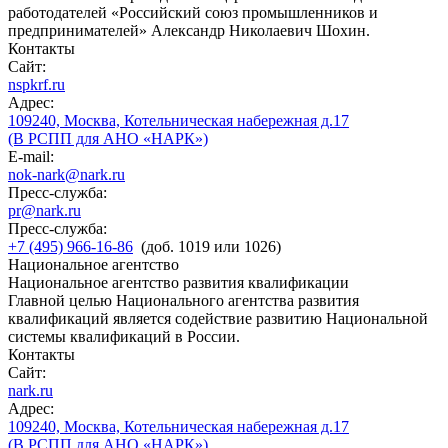
работодателей «Российский союз промышленников и
предпринимателей» Александр Николаевич Шохин.
Контакты
Сайт:
nspkrf.ru
Адрес:
109240, Москва, Котельническая набережная д.17
(В РСПП для АНО «НАРК»)
E-mail:
nok-nark@nark.ru
Пресс-служба:
pr@nark.ru
Пресс-служба:
+7 (495) 966-16-86
(доб. 1019 или 1026)
Национальное агентство
Национальное агентство развития квалификации
Главной целью Национального агентства развития
квалификаций является содействие развитию Национальной
системы квалификаций в России.
Контакты
Сайт:
nark.ru
Адрес:
109240, Москва, Котельническая набережная д.17
(В РСПП для АНО «НАРК»)