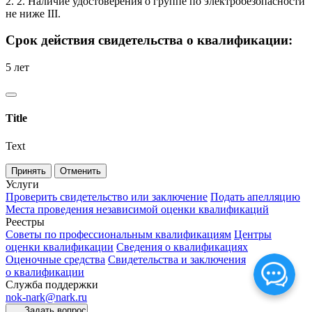
2. 2. Наличие удостоверения о группе по электробезопасности
не ниже III.
Срок действия свидетельства о квалификации:
5 лет
Title
Text
Принять
Отменить
Услуги
Проверить свидетельство или заключение
Подать апелляцию
Места проведения независимой оценки квалификаций
Реестры
Советы по профессиональным квалификациям
Центры
оценки квалификации
Сведения о квалификациях
Оценочные средства
Свидетельства и заключения
о квалификации
Служба поддержки
nok-nark@nark.ru
Задать вопрос