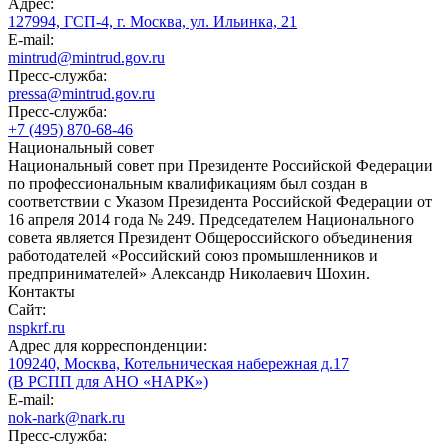
Адрес:
127994, ГСП-4, г. Москва, ул. Ильинка, 21
E-mail:
mintrud@mintrud.gov.ru
Пресс-служба:
pressa@mintrud.gov.ru
Пресс-служба:
+7 (495) 870-68-46
Национальный совет
Национальный совет при Президенте Российской Федерации
по профессиональным квалификациям был создан в
соответствии с Указом Президента Российской Федерации от
16 апреля 2014 года № 249. Председателем Национального
совета является Президент Общероссийского объединения
работодателей «Российский союз промышленников и
предпринимателей» Александр Николаевич Шохин.
Контакты
Сайт:
nspkrf.ru
Адрес для корреспонденции:
109240, Москва, Котельническая набережная д.17
(В РСПП для АНО «НАРК»)
E-mail:
nok-nark@nark.ru
Пресс-служба: