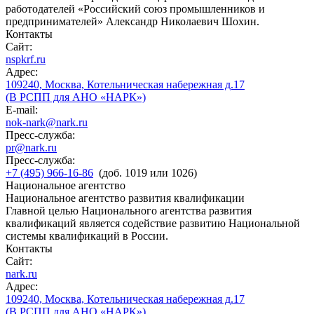
работодателей «Российский союз промышленников и
предпринимателей» Александр Николаевич Шохин.
Контакты
Сайт:
nspkrf.ru
Адрес:
109240, Москва, Котельническая набережная д.17
(В РСПП для АНО «НАРК»)
E-mail:
nok-nark@nark.ru
Пресс-служба:
pr@nark.ru
Пресс-служба:
+7 (495) 966-16-86
(доб. 1019 или 1026)
Национальное агентство
Национальное агентство развития квалификации
Главной целью Национального агентства развития
квалификаций является содействие развитию Национальной
системы квалификаций в России.
Контакты
Сайт:
nark.ru
Адрес:
109240, Москва, Котельническая набережная д.17
(В РСПП для АНО «НАРК»)