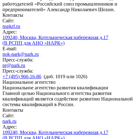
работодателей «Российский союз промышленников и
предпринимателей» Александр Николаевич Шохин.
Контакты
Сайт:
nspkrf.ru
Адрес:
109240, Москва, Котельническая набережная д.17
(В РСПП для АНО «НАРК»)
E-mail:
nok-nark@nark.ru
Пресс-служба:
pr@nark.ru
Пресс-служба:
+7 (495) 966-16-86
(доб. 1019 или 1026)
Национальное агентство
Национальное агентство развития квалификации
Главной целью Национального агентства развития
квалификаций является содействие развитию Национальной
системы квалификаций в России.
Контакты
Сайт:
nark.ru
Адрес:
109240, Москва, Котельническая набережная д.17
(В РСПП для АНО «НАРК»)