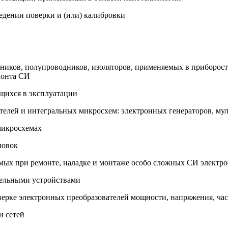
едении поверки и (или) калибровки
одников, полупроводников, изоляторов, применяемых в приборо
монта СИ
ящихся в эксплуатации
телей и интегральных микросхем: электронных генераторов, му
микросхемах
новок
емых при ремонте, наладке и монтаже особо сложных СИ электр
тельными устройствами
поверке электронных преобразователей мощности, напряжения, ч
и сетей