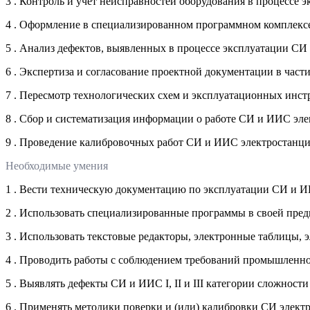
3 . Контроль и учет неисправностей оборудования в процессе
4 . Оформление в специализированном программном комплекс
5 . Анализ дефектов, выявленных в процессе эксплуатации С
6 . Экспертиза и согласование проектной документации в час
7 . Пересмотр технологических схем и эксплуатационных инс
8 . Сбор и систематизация информации о работе СИ и ИИС эл
9 . Проведение калибровочных работ СИ и ИИС электростанц
Необходимые умения
1 . Вести техническую документацию по эксплуатации СИ и 
2 . Использовать специализированные программы в своей пред
3 . Использовать текстовые редакторы, электронные таблицы, 
4 . Проводить работы с соблюдением требований промышленной
5 . Выявлять дефекты СИ и ИИС I, II и III категории сложнос
6 . Применять методики поверки и (или) калибровки СИ элект