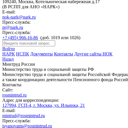
109240, Москва, Котельническая набережная д.17
(В РСПП для АНО «НАРК»)
E-mail:
nok-nark@nark.ru
Пресс-служба:
pr@nark.ru
Пресс-служба:
+7 (495) 966-16-86
(доб. 1019 или 1026)
Войти
НАРК
НСПК
Документы
Контакты
Другие сайты НОК
Назад
Минтруд России
Министерство труда и социальной защиты РФ
Министерство труда и социальной защиты Российской Федераци
а также координацию деятельности Пенсионного фонда Россий
Контакты
Сайт:
rosmintrud.ru
Адрес для корреспонденции:
127994, ГСП-4, г. Москва, ул. Ильинка, 21
E-mail:
mintrud@rosmintrud.ru
Пресс-служба:
isyanovams@rosmintrud.ru