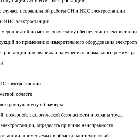
 эксплуатации СИ и ИИС электростанции
е случаев неправильной работы СИ и ИИС электростанции
И и ИИС электростанции
ти мероприятий по метрологическому обеспечению электростанц
трукций по применению измерительного оборудования электрос
ектростанции при авариях и нарушениях нормального режима ра
ии
ИИС электростанции
метной области
электронную почту и браузеры
, пожарной, экологической безопасности и охраны труда
ти электростанции, определять причины неисправности
ростанции, применяемых в области нанотехнологий