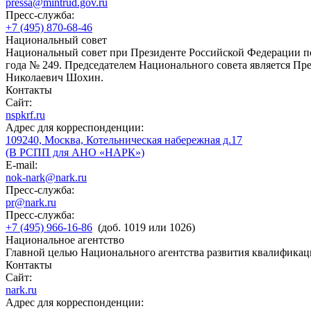
pressa@mintrud.gov.ru
Пресс-служба:
+7 (495) 870-68-46
Национальный совет
Национальный совет при Президенте Российской Федерации по
года № 249. Председателем Национального совета является П
Николаевич Шохин.
Контакты
Сайт:
nspkrf.ru
Адрес для корреспонденции:
109240, Москва, Котельническая набережная д.17
(В РСПП для АНО «НАРК»)
E-mail:
nok-nark@nark.ru
Пресс-служба:
pr@nark.ru
Пресс-служба:
+7 (495) 966-16-86
(доб. 1019 или 1026)
Национальное агентство
Главной целью Национального агентства развития квалификац
Контакты
Сайт:
nark.ru
Адрес для корреспонденции: