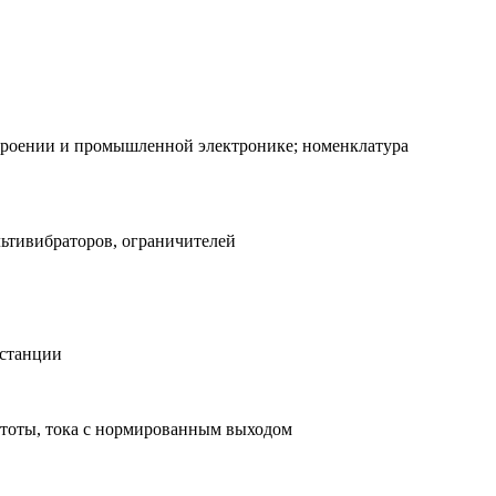
строении и промышленной электронике; номенклатура
льтивибраторов, ограничителей
останции
астоты, тока с нормированным выходом