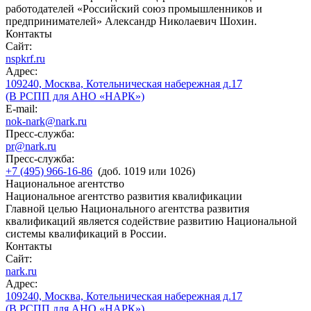
работодателей «Российский союз промышленников и
предпринимателей» Александр Николаевич Шохин.
Контакты
Сайт:
nspkrf.ru
Адрес:
109240, Москва, Котельническая набережная д.17
(В РСПП для АНО «НАРК»)
E-mail:
nok-nark@nark.ru
Пресс-служба:
pr@nark.ru
Пресс-служба:
+7 (495) 966-16-86
(доб. 1019 или 1026)
Национальное агентство
Национальное агентство развития квалификации
Главной целью Национального агентства развития
квалификаций является содействие развитию Национальной
системы квалификаций в России.
Контакты
Сайт:
nark.ru
Адрес:
109240, Москва, Котельническая набережная д.17
(В РСПП для АНО «НАРК»)