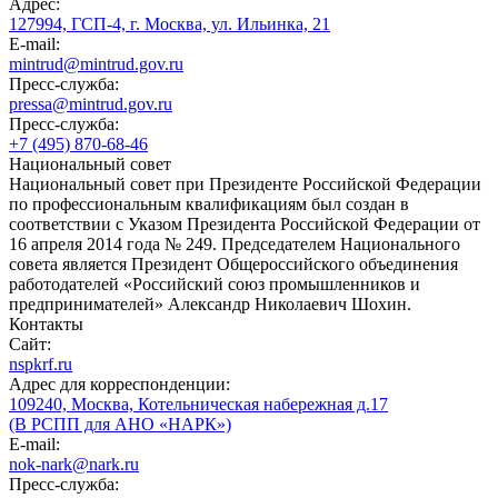
Адрес:
127994, ГСП-4, г. Москва, ул. Ильинка, 21
E-mail:
mintrud@mintrud.gov.ru
Пресс-служба:
pressa@mintrud.gov.ru
Пресс-служба:
+7 (495) 870-68-46
Национальный совет
Национальный совет при Президенте Российской Федерации
по профессиональным квалификациям был создан в
соответствии с Указом Президента Российской Федерации от
16 апреля 2014 года № 249. Председателем Национального
совета является Президент Общероссийского объединения
работодателей «Российский союз промышленников и
предпринимателей» Александр Николаевич Шохин.
Контакты
Сайт:
nspkrf.ru
Адрес для корреспонденции:
109240, Москва, Котельническая набережная д.17
(В РСПП для АНО «НАРК»)
E-mail:
nok-nark@nark.ru
Пресс-служба: