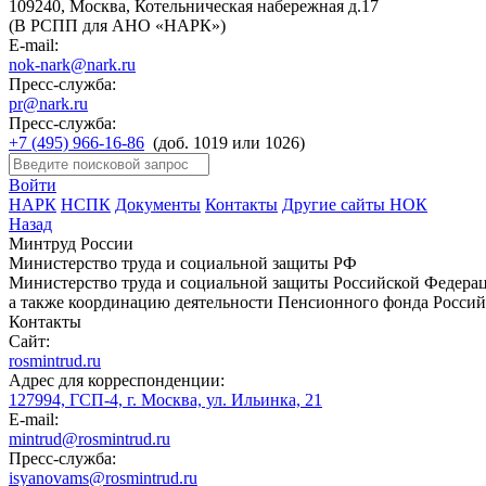
109240, Москва, Котельническая набережная д.17
(В РСПП для АНО «НАРК»)
E-mail:
nok-nark@nark.ru
Пресс-служба:
pr@nark.ru
Пресс-служба:
+7 (495) 966-16-86
(доб. 1019 или 1026)
Войти
НАРК
НСПК
Документы
Контакты
Другие сайты НОК
Назад
Минтруд России
Министерство труда и социальной защиты РФ
Министерство труда и социальной защиты Российской Федераци
а также координацию деятельности Пенсионного фонда Россий
Контакты
Сайт:
rosmintrud.ru
Адрес для корреспонденции:
127994, ГСП-4, г. Москва, ул. Ильинка, 21
E-mail:
mintrud@rosmintrud.ru
Пресс-служба:
isyanovams@rosmintrud.ru