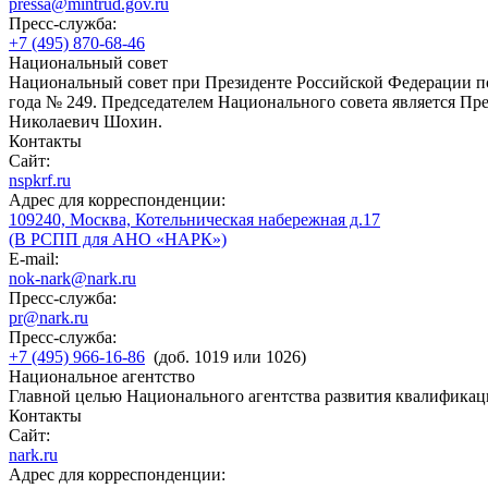
pressa@mintrud.gov.ru
Пресс-служба:
+7 (495) 870-68-46
Национальный совет
Национальный совет при Президенте Российской Федерации по
года № 249. Председателем Национального совета является П
Николаевич Шохин.
Контакты
Сайт:
nspkrf.ru
Адрес для корреспонденции:
109240, Москва, Котельническая набережная д.17
(В РСПП для АНО «НАРК»)
E-mail:
nok-nark@nark.ru
Пресс-служба:
pr@nark.ru
Пресс-служба:
+7 (495) 966-16-86
(доб. 1019 или 1026)
Национальное агентство
Главной целью Национального агентства развития квалификац
Контакты
Сайт:
nark.ru
Адрес для корреспонденции: