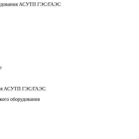
орудования АСУТП ГЭС/ГАЭС
е
ания АСУТП ГЭС/ГАЭС
ского оборудования