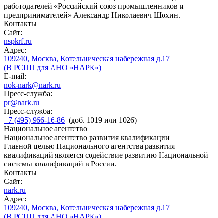
работодателей «Российский союз промышленников и
предпринимателей» Александр Николаевич Шохин.
Контакты
Сайт:
nspkrf.ru
Адрес:
109240, Москва, Котельническая набережная д.17
(В РСПП для АНО «НАРК»)
E-mail:
nok-nark@nark.ru
Пресс-служба:
pr@nark.ru
Пресс-служба:
+7 (495) 966-16-86
(доб. 1019 или 1026)
Национальное агентство
Национальное агентство развития квалификации
Главной целью Национального агентства развития
квалификаций является содействие развитию Национальной
системы квалификаций в России.
Контакты
Сайт:
nark.ru
Адрес:
109240, Москва, Котельническая набережная д.17
(В РСПП для АНО «НАРК»)