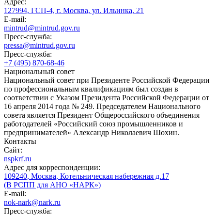
Адрес:
127994, ГСП-4, г. Москва, ул. Ильинка, 21
E-mail:
mintrud@mintrud.gov.ru
Пресс-служба:
pressa@mintrud.gov.ru
Пресс-служба:
+7 (495) 870-68-46
Национальный совет
Национальный совет при Президенте Российской Федерации
по профессиональным квалификациям был создан в
соответствии с Указом Президента Российской Федерации от
16 апреля 2014 года № 249. Председателем Национального
совета является Президент Общероссийского объединения
работодателей «Российский союз промышленников и
предпринимателей» Александр Николаевич Шохин.
Контакты
Сайт:
nspkrf.ru
Адрес для корреспонденции:
109240, Москва, Котельническая набережная д.17
(В РСПП для АНО «НАРК»)
E-mail:
nok-nark@nark.ru
Пресс-служба: