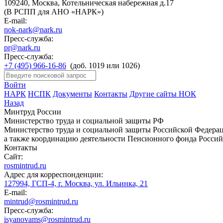
109240, Москва, Котельническая набережная д.17
(В РСПП для АНО «НАРК»)
E-mail:
nok-nark@nark.ru
Пресс-служба:
pr@nark.ru
Пресс-служба:
+7 (495) 966-16-86
(доб. 1019 или 1026)
Войти
НАРК
НСПК
Документы
Контакты
Другие сайты НОК
Назад
Минтруд России
Министерство труда и социальной защиты РФ
Министерство труда и социальной защиты Российской Федераци
а также координацию деятельности Пенсионного фонда Россий
Контакты
Сайт:
rosmintrud.ru
Адрес для корреспонденции:
127994, ГСП-4, г. Москва, ул. Ильинка, 21
E-mail:
mintrud@rosmintrud.ru
Пресс-служба:
isyanovams@rosmintrud.ru