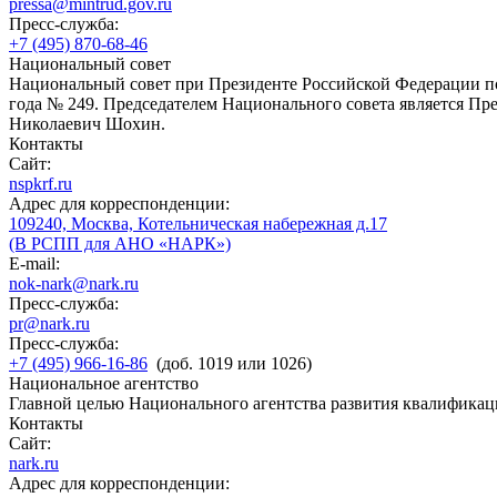
pressa@mintrud.gov.ru
Пресс-служба:
+7 (495) 870-68-46
Национальный совет
Национальный совет при Президенте Российской Федерации по
года № 249. Председателем Национального совета является П
Николаевич Шохин.
Контакты
Сайт:
nspkrf.ru
Адрес для корреспонденции:
109240, Москва, Котельническая набережная д.17
(В РСПП для АНО «НАРК»)
E-mail:
nok-nark@nark.ru
Пресс-служба:
pr@nark.ru
Пресс-служба:
+7 (495) 966-16-86
(доб. 1019 или 1026)
Национальное агентство
Главной целью Национального агентства развития квалификац
Контакты
Сайт:
nark.ru
Адрес для корреспонденции: