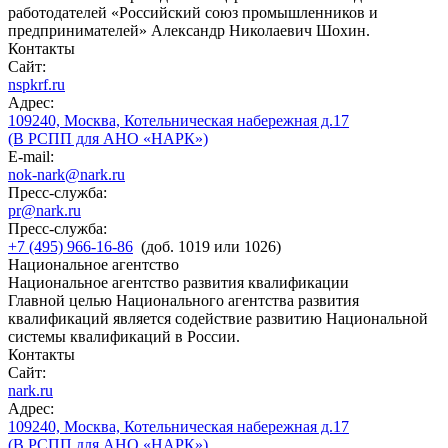
работодателей «Российский союз промышленников и
предпринимателей» Александр Николаевич Шохин.
Контакты
Сайт:
nspkrf.ru
Адрес:
109240, Москва, Котельническая набережная д.17
(В РСПП для АНО «НАРК»)
E-mail:
nok-nark@nark.ru
Пресс-служба:
pr@nark.ru
Пресс-служба:
+7 (495) 966-16-86
(доб. 1019 или 1026)
Национальное агентство
Национальное агентство развития квалификации
Главной целью Национального агентства развития
квалификаций является содействие развитию Национальной
системы квалификаций в России.
Контакты
Сайт:
nark.ru
Адрес:
109240, Москва, Котельническая набережная д.17
(В РСПП для АНО «НАРК»)