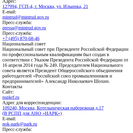
Адрес:
127994, ГСП-4, г. Москва, ул. Ильинка, 21
E-mail:
mintrud@mintrud.gov.ru
Пресс-служба:
pressa@mintrud.gov.ru
Пресс-служба:
+7 (495) 870-68-46
Национальный совет
Национальный совет при Президенте Российской Федерации
по профессиональным квалификациям был создан в
соответствии с Указом Президента Российской Федерации от
16 апреля 2014 года № 249. Председателем Национального
совета является Президент Общероссийского объединения
работодателей «Российский союз промышленников и
предпринимателей» Александр Николаевич Шохин.
Контакты
Сайт:
nspkrf.ru
Адрес для корреспонденции:
109240, Москва, Котельническая набережная д.17
(В РСПП для АНО «НАРК»)
E-mail:
nok-nark@nark.ru
Пресс-служба: