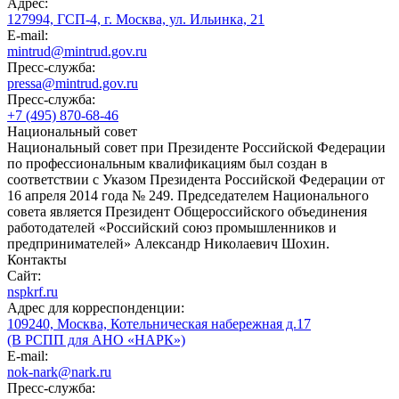
Адрес:
127994, ГСП-4, г. Москва, ул. Ильинка, 21
E-mail:
mintrud@mintrud.gov.ru
Пресс-служба:
pressa@mintrud.gov.ru
Пресс-служба:
+7 (495) 870-68-46
Национальный совет
Национальный совет при Президенте Российской Федерации
по профессиональным квалификациям был создан в
соответствии с Указом Президента Российской Федерации от
16 апреля 2014 года № 249. Председателем Национального
совета является Президент Общероссийского объединения
работодателей «Российский союз промышленников и
предпринимателей» Александр Николаевич Шохин.
Контакты
Сайт:
nspkrf.ru
Адрес для корреспонденции:
109240, Москва, Котельническая набережная д.17
(В РСПП для АНО «НАРК»)
E-mail:
nok-nark@nark.ru
Пресс-служба: