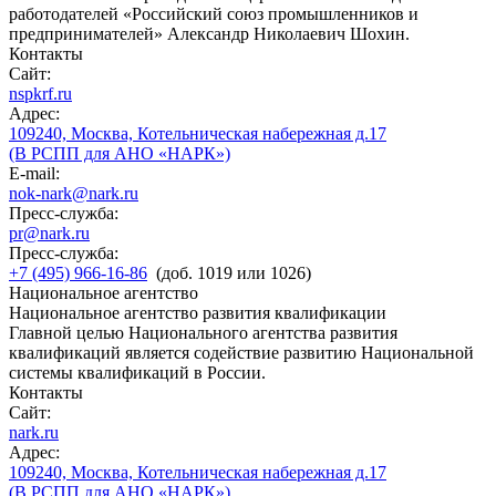
работодателей «Российский союз промышленников и
предпринимателей» Александр Николаевич Шохин.
Контакты
Сайт:
nspkrf.ru
Адрес:
109240, Москва, Котельническая набережная д.17
(В РСПП для АНО «НАРК»)
E-mail:
nok-nark@nark.ru
Пресс-служба:
pr@nark.ru
Пресс-служба:
+7 (495) 966-16-86
(доб. 1019 или 1026)
Национальное агентство
Национальное агентство развития квалификации
Главной целью Национального агентства развития
квалификаций является содействие развитию Национальной
системы квалификаций в России.
Контакты
Сайт:
nark.ru
Адрес:
109240, Москва, Котельническая набережная д.17
(В РСПП для АНО «НАРК»)