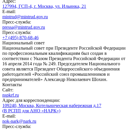
Адрес:
127994, ГСП-4, г. Москва, ул. Ильинка, 21
E-mail:
mintrud@mintrud.gov.ru
Пресс-служба:
pressa@mintrud.gov.ru
Пресс-служба:
+7 (495) 870-68-46
Национальный совет
Национальный совет при Президенте Российской Федерации
по профессиональным квалификациям был создан в
соответствии с Указом Президента Российской Федерации от
16 апреля 2014 года № 249. Председателем Национального
совета является Президент Общероссийского объединения
работодателей «Российский союз промышленников и
предпринимателей» Александр Николаевич Шохин.
Контакты
Сайт:
nspkrf.ru
Адрес для корреспонденции:
109240, Москва, Котельническая набережная д.17
(В РСПП для АНО «НАРК»)
E-mail:
nok-nark@nark.ru
Пресс-служба: