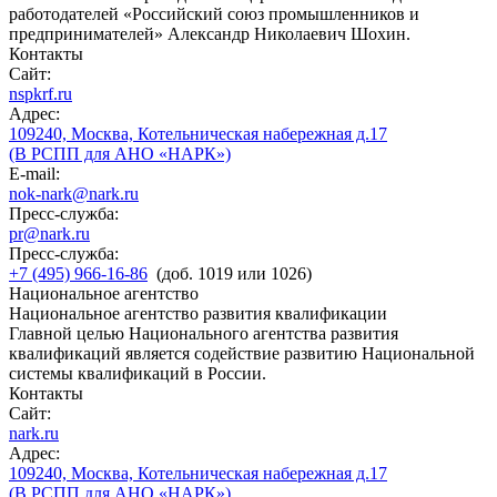
работодателей «Российский союз промышленников и
предпринимателей» Александр Николаевич Шохин.
Контакты
Сайт:
nspkrf.ru
Адрес:
109240, Москва, Котельническая набережная д.17
(В РСПП для АНО «НАРК»)
E-mail:
nok-nark@nark.ru
Пресс-служба:
pr@nark.ru
Пресс-служба:
+7 (495) 966-16-86
(доб. 1019 или 1026)
Национальное агентство
Национальное агентство развития квалификации
Главной целью Национального агентства развития
квалификаций является содействие развитию Национальной
системы квалификаций в России.
Контакты
Сайт:
nark.ru
Адрес:
109240, Москва, Котельническая набережная д.17
(В РСПП для АНО «НАРК»)