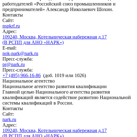
работодателей «Российский союз промышленников и
предпринимателей» Александр Николаевич Шохин.
Контакты
Сайт:
nspkrf.ru
Адрес:
109240, Москва, Котельническая набережная д.17
(В РСПП для АНО «НАРК»)
E-mail:
nok-nark@nark.ru
Пресс-служба:
pr@nark.ru
Пресс-служба:
+7 (495) 966-16-86
(доб. 1019 или 1026)
Национальное агентство
Национальное агентство развития квалификации
Главной целью Национального агентства развития
квалификаций является содействие развитию Национальной
системы квалификаций в России.
Контакты
Сайт:
nark.ru
Адрес:
109240, Москва, Котельническая набережная д.17
(В РСПП для АНО «НАРК»)