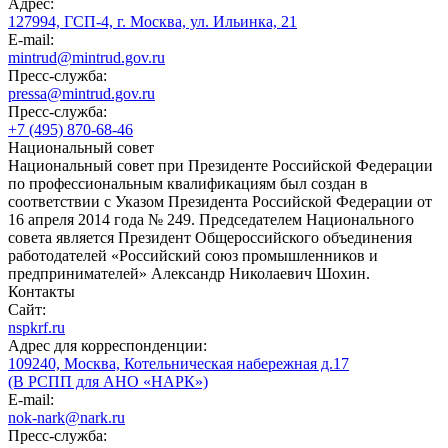
Адрес:
127994, ГСП-4, г. Москва, ул. Ильинка, 21
E-mail:
mintrud@mintrud.gov.ru
Пресс-служба:
pressa@mintrud.gov.ru
Пресс-служба:
+7 (495) 870-68-46
Национальный совет
Национальный совет при Президенте Российской Федерации
по профессиональным квалификациям был создан в
соответствии с Указом Президента Российской Федерации от
16 апреля 2014 года № 249. Председателем Национального
совета является Президент Общероссийского объединения
работодателей «Российский союз промышленников и
предпринимателей» Александр Николаевич Шохин.
Контакты
Сайт:
nspkrf.ru
Адрес для корреспонденции:
109240, Москва, Котельническая набережная д.17
(В РСПП для АНО «НАРК»)
E-mail:
nok-nark@nark.ru
Пресс-служба: