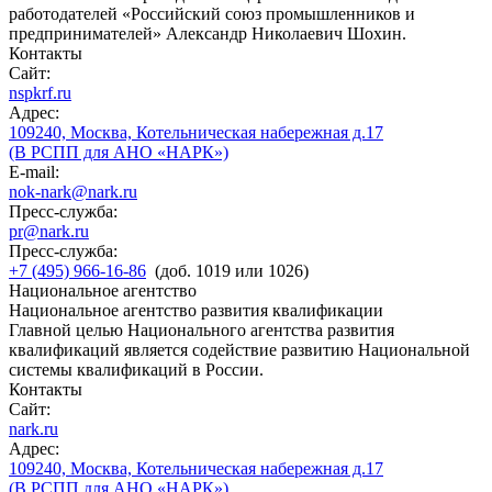
работодателей «Российский союз промышленников и
предпринимателей» Александр Николаевич Шохин.
Контакты
Сайт:
nspkrf.ru
Адрес:
109240, Москва, Котельническая набережная д.17
(В РСПП для АНО «НАРК»)
E-mail:
nok-nark@nark.ru
Пресс-служба:
pr@nark.ru
Пресс-служба:
+7 (495) 966-16-86
(доб. 1019 или 1026)
Национальное агентство
Национальное агентство развития квалификации
Главной целью Национального агентства развития
квалификаций является содействие развитию Национальной
системы квалификаций в России.
Контакты
Сайт:
nark.ru
Адрес:
109240, Москва, Котельническая набережная д.17
(В РСПП для АНО «НАРК»)