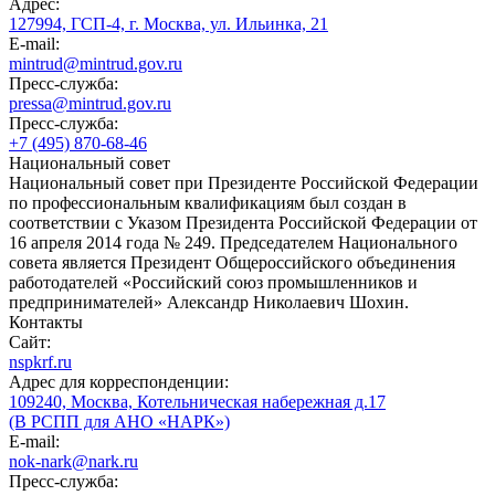
Адрес:
127994, ГСП-4, г. Москва, ул. Ильинка, 21
E-mail:
mintrud@mintrud.gov.ru
Пресс-служба:
pressa@mintrud.gov.ru
Пресс-служба:
+7 (495) 870-68-46
Национальный совет
Национальный совет при Президенте Российской Федерации
по профессиональным квалификациям был создан в
соответствии с Указом Президента Российской Федерации от
16 апреля 2014 года № 249. Председателем Национального
совета является Президент Общероссийского объединения
работодателей «Российский союз промышленников и
предпринимателей» Александр Николаевич Шохин.
Контакты
Сайт:
nspkrf.ru
Адрес для корреспонденции:
109240, Москва, Котельническая набережная д.17
(В РСПП для АНО «НАРК»)
E-mail:
nok-nark@nark.ru
Пресс-служба: