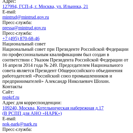
Адрес:
127994, ГСП-4, г. Москва, ул. Ильинка, 21
E-mail:
mintrud@mintrud.gov.ru
Пресс-служба:
pressa@mintrud.gov.ru
Пресс-служба:
+7 (495) 870-68-46
Национальный совет
Национальный совет при Президенте Российской Федерации
по профессиональным квалификациям был создан в
соответствии с Указом Президента Российской Федерации от
16 апреля 2014 года № 249. Председателем Национального
совета является Президент Общероссийского объединения
работодателей «Российский союз промышленников и
предпринимателей» Александр Николаевич Шохин.
Контакты
Сайт:
nspkrf.ru
Адрес для корреспонденции:
109240, Москва, Котельническая набережная д.17
(В РСПП для АНО «НАРК»)
E-mail:
nok-nark@nark.ru
Пресс-служба: