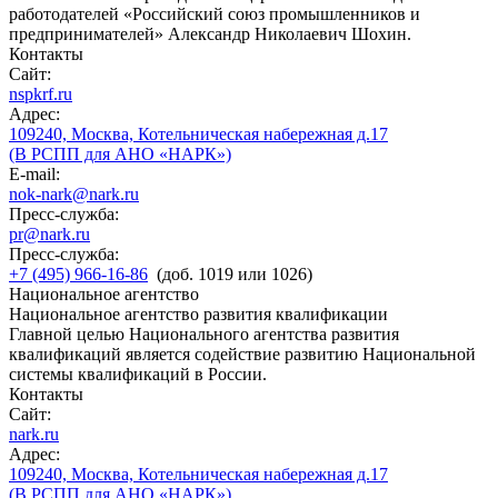
работодателей «Российский союз промышленников и
предпринимателей» Александр Николаевич Шохин.
Контакты
Сайт:
nspkrf.ru
Адрес:
109240, Москва, Котельническая набережная д.17
(В РСПП для АНО «НАРК»)
E-mail:
nok-nark@nark.ru
Пресс-служба:
pr@nark.ru
Пресс-служба:
+7 (495) 966-16-86
(доб. 1019 или 1026)
Национальное агентство
Национальное агентство развития квалификации
Главной целью Национального агентства развития
квалификаций является содействие развитию Национальной
системы квалификаций в России.
Контакты
Сайт:
nark.ru
Адрес:
109240, Москва, Котельническая набережная д.17
(В РСПП для АНО «НАРК»)