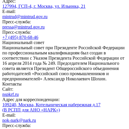
Адрес:
127994, ГСП-4, г. Москва, ул. Ильинка, 21
E-mail:
mintrud@mintrud.gov.ru
Пресс-служба:
pressa@mintrud.gov.ru
Пресс-служба:
+7 (495) 870-68-46
Национальный совет
Национальный совет при Президенте Российской Федерации
по профессиональным квалификациям был создан в
соответствии с Указом Президента Российской Федерации от
16 апреля 2014 года № 249. Председателем Национального
совета является Президент Общероссийского объединения
работодателей «Российский союз промышленников и
предпринимателей» Александр Николаевич Шохин.
Контакты
Сайт:
nspkrf.ru
Адрес для корреспонденции:
109240, Москва, Котельническая набережная д.17
(В РСПП для АНО «НАРК»)
E-mail:
nok-nark@nark.ru
Пресс-служба: