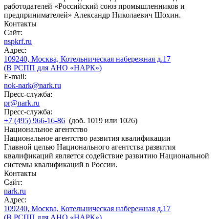
работодателей «Российский союз промышленников и
предпринимателей» Александр Николаевич Шохин.
Контакты
Сайт:
nspkrf.ru
Адрес:
109240, Москва, Котельническая набережная д.17
(В РСПП для АНО «НАРК»)
E-mail:
nok-nark@nark.ru
Пресс-служба:
pr@nark.ru
Пресс-служба:
+7 (495) 966-16-86
(доб. 1019 или 1026)
Национальное агентство
Национальное агентство развития квалификации
Главной целью Национального агентства развития
квалификаций является содействие развитию Национальной
системы квалификаций в России.
Контакты
Сайт:
nark.ru
Адрес:
109240, Москва, Котельническая набережная д.17
(В РСПП для АНО «НАРК»)