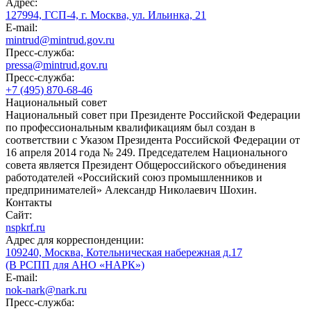
Адрес:
127994, ГСП-4, г. Москва, ул. Ильинка, 21
E-mail:
mintrud@mintrud.gov.ru
Пресс-служба:
pressa@mintrud.gov.ru
Пресс-служба:
+7 (495) 870-68-46
Национальный совет
Национальный совет при Президенте Российской Федерации
по профессиональным квалификациям был создан в
соответствии с Указом Президента Российской Федерации от
16 апреля 2014 года № 249. Председателем Национального
совета является Президент Общероссийского объединения
работодателей «Российский союз промышленников и
предпринимателей» Александр Николаевич Шохин.
Контакты
Сайт:
nspkrf.ru
Адрес для корреспонденции:
109240, Москва, Котельническая набережная д.17
(В РСПП для АНО «НАРК»)
E-mail:
nok-nark@nark.ru
Пресс-служба: