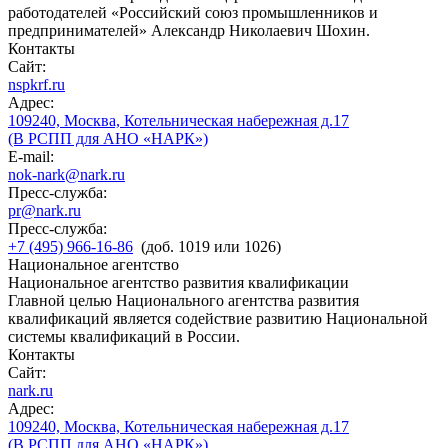
работодателей «Российский союз промышленников и
предпринимателей» Александр Николаевич Шохин.
Контакты
Сайт:
nspkrf.ru
Адрес:
109240, Москва, Котельническая набережная д.17
(В РСПП для АНО «НАРК»)
E-mail:
nok-nark@nark.ru
Пресс-служба:
pr@nark.ru
Пресс-служба:
+7 (495) 966-16-86
(доб. 1019 или 1026)
Национальное агентство
Национальное агентство развития квалификации
Главной целью Национального агентства развития
квалификаций является содействие развитию Национальной
системы квалификаций в России.
Контакты
Сайт:
nark.ru
Адрес:
109240, Москва, Котельническая набережная д.17
(В РСПП для АНО «НАРК»)