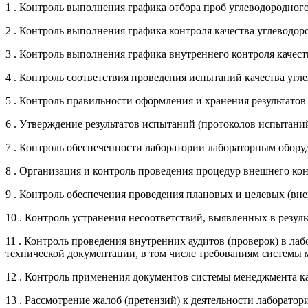
1 . Контроль выполнения графика отбора проб углеводородного
2 . Контроль выполнения графика контроля качества углеводор
3 . Контроль выполнения графика внутреннего контроля качест
4 . Контроль соответствия проведения испытаний качества уг
5 . Контроль правильности оформления и хранения результато
6 . Утверждение результатов испытаний (протоколов испытаний
7 . Контроль обеспеченности лаборатории лабораторным обор
8 . Организация и контроль проведения процедур внешнего кон
9 . Контроль обеспечения проведения плановых и целевых (вн
10 . Контроль устранения несоответствий, выявленных в резу
11 . Контроль проведения внутренних аудитов (проверок) в ла
технической документации, в том числе требованиям системы 
12 . Контроль применения документов системы менеджмента ка
13 . Рассмотрение жалоб (претензий) к деятельности лаборатор