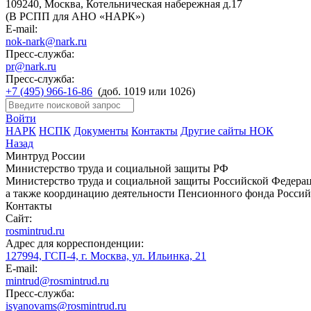
109240, Москва, Котельническая набережная д.17
(В РСПП для АНО «НАРК»)
E-mail:
nok-nark@nark.ru
Пресс-служба:
pr@nark.ru
Пресс-служба:
+7 (495) 966-16-86
(доб. 1019 или 1026)
Войти
НАРК
НСПК
Документы
Контакты
Другие сайты НОК
Назад
Минтруд России
Министерство труда и социальной защиты РФ
Министерство труда и социальной защиты Российской Федераци
а также координацию деятельности Пенсионного фонда Россий
Контакты
Сайт:
rosmintrud.ru
Адрес для корреспонденции:
127994, ГСП-4, г. Москва, ул. Ильинка, 21
E-mail:
mintrud@rosmintrud.ru
Пресс-служба:
isyanovams@rosmintrud.ru