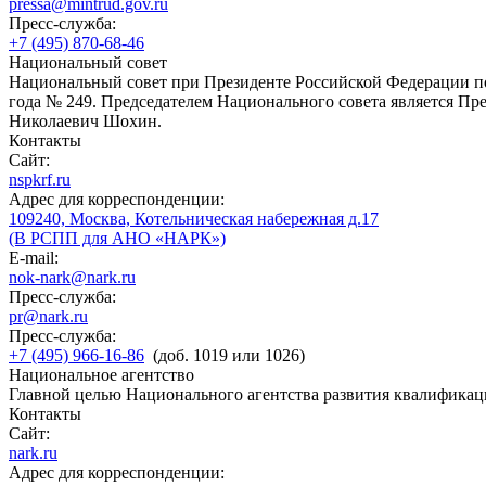
pressa@mintrud.gov.ru
Пресс-служба:
+7 (495) 870-68-46
Национальный совет
Национальный совет при Президенте Российской Федерации по
года № 249. Председателем Национального совета является П
Николаевич Шохин.
Контакты
Сайт:
nspkrf.ru
Адрес для корреспонденции:
109240, Москва, Котельническая набережная д.17
(В РСПП для АНО «НАРК»)
E-mail:
nok-nark@nark.ru
Пресс-служба:
pr@nark.ru
Пресс-служба:
+7 (495) 966-16-86
(доб. 1019 или 1026)
Национальное агентство
Главной целью Национального агентства развития квалификац
Контакты
Сайт:
nark.ru
Адрес для корреспонденции: