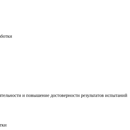
аботки
ятельности и повышение достоверности результатов испытаний
отки