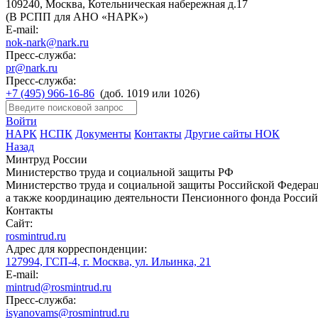
109240, Москва, Котельническая набережная д.17
(В РСПП для АНО «НАРК»)
E-mail:
nok-nark@nark.ru
Пресс-служба:
pr@nark.ru
Пресс-служба:
+7 (495) 966-16-86
(доб. 1019 или 1026)
Войти
НАРК
НСПК
Документы
Контакты
Другие сайты НОК
Назад
Минтруд России
Министерство труда и социальной защиты РФ
Министерство труда и социальной защиты Российской Федераци
а также координацию деятельности Пенсионного фонда Россий
Контакты
Сайт:
rosmintrud.ru
Адрес для корреспонденции:
127994, ГСП-4, г. Москва, ул. Ильинка, 21
E-mail:
mintrud@rosmintrud.ru
Пресс-служба:
isyanovams@rosmintrud.ru