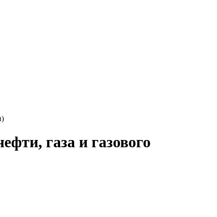
и)
фти, газа и газового