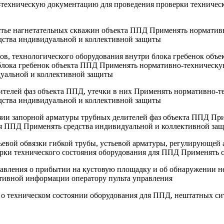
техническую документацию для проведения проверки техническ
 устье нагнетательных скважин объекта ППД Применять нормати
дства индивидуальной и коллективной защиты
дов, технологического оборудования внутри блока гребенок объ
 блока гребенок объекта ППД Применять нормативно-техническ
дуальной и коллективной защиты
лителей фаз объекта ППД, утечки в них Применять нормативно-
дства индивидуальной и коллективной защиты
розии запорной арматуры трубных делителей фаз объекта ППД П
ля ППД Применять средства индивидуальной и коллективной за
ьевой обвязки гибкой трубы, устьевой арматуры, регулирующей
рки технического состояния оборудования для ППД Применять 
равления о прибытии на кустовую площадку и об обнаружении 
ативной информации оператору пульта управления
 о техническом состоянии оборудования для ППД, нештатных си