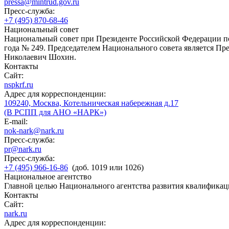
pressa@mintrud.gov.ru
Пресс-служба:
+7 (495) 870-68-46
Национальный совет
Национальный совет при Президенте Российской Федерации по
года № 249. Председателем Национального совета является П
Николаевич Шохин.
Контакты
Сайт:
nspkrf.ru
Адрес для корреспонденции:
109240, Москва, Котельническая набережная д.17
(В РСПП для АНО «НАРК»)
E-mail:
nok-nark@nark.ru
Пресс-служба:
pr@nark.ru
Пресс-служба:
+7 (495) 966-16-86
(доб. 1019 или 1026)
Национальное агентство
Главной целью Национального агентства развития квалификац
Контакты
Сайт:
nark.ru
Адрес для корреспонденции: