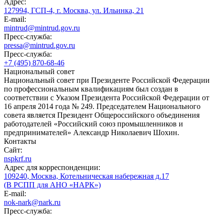
Адрес:
127994, ГСП-4, г. Москва, ул. Ильинка, 21
E-mail:
mintrud@mintrud.gov.ru
Пресс-служба:
pressa@mintrud.gov.ru
Пресс-служба:
+7 (495) 870-68-46
Национальный совет
Национальный совет при Президенте Российской Федерации
по профессиональным квалификациям был создан в
соответствии с Указом Президента Российской Федерации от
16 апреля 2014 года № 249. Председателем Национального
совета является Президент Общероссийского объединения
работодателей «Российский союз промышленников и
предпринимателей» Александр Николаевич Шохин.
Контакты
Сайт:
nspkrf.ru
Адрес для корреспонденции:
109240, Москва, Котельническая набережная д.17
(В РСПП для АНО «НАРК»)
E-mail:
nok-nark@nark.ru
Пресс-служба: