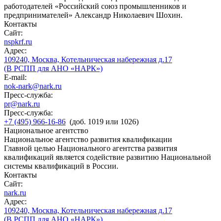
работодателей «Российский союз промышленников и
предпринимателей» Александр Николаевич Шохин.
Контакты
Сайт:
nspkrf.ru
Адрес:
109240, Москва, Котельническая набережная д.17
(В РСПП для АНО «НАРК»)
E-mail:
nok-nark@nark.ru
Пресс-служба:
pr@nark.ru
Пресс-служба:
+7 (495) 966-16-86
(доб. 1019 или 1026)
Национальное агентство
Национальное агентство развития квалификации
Главной целью Национального агентства развития
квалификаций является содействие развитию Национальной
системы квалификаций в России.
Контакты
Сайт:
nark.ru
Адрес:
109240, Москва, Котельническая набережная д.17
(В РСПП для АНО «НАРК»)