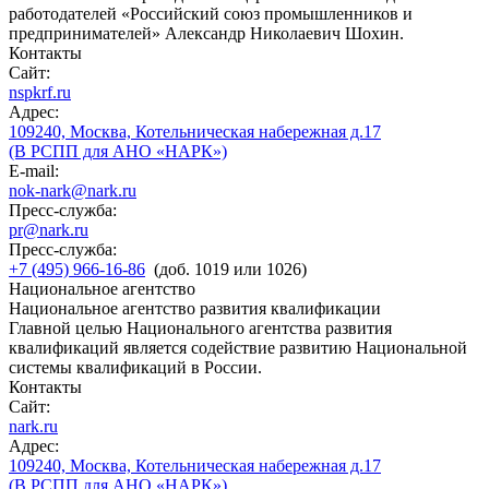
работодателей «Российский союз промышленников и
предпринимателей» Александр Николаевич Шохин.
Контакты
Сайт:
nspkrf.ru
Адрес:
109240, Москва, Котельническая набережная д.17
(В РСПП для АНО «НАРК»)
E-mail:
nok-nark@nark.ru
Пресс-служба:
pr@nark.ru
Пресс-служба:
+7 (495) 966-16-86
(доб. 1019 или 1026)
Национальное агентство
Национальное агентство развития квалификации
Главной целью Национального агентства развития
квалификаций является содействие развитию Национальной
системы квалификаций в России.
Контакты
Сайт:
nark.ru
Адрес:
109240, Москва, Котельническая набережная д.17
(В РСПП для АНО «НАРК»)