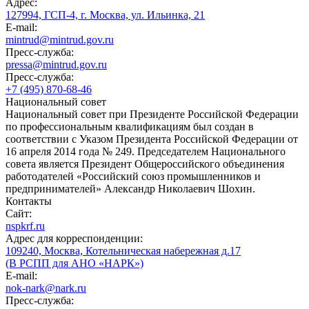
Адрес:
127994, ГСП-4, г. Москва, ул. Ильинка, 21
E-mail:
mintrud@mintrud.gov.ru
Пресс-служба:
pressa@mintrud.gov.ru
Пресс-служба:
+7 (495) 870-68-46
Национальный совет
Национальный совет при Президенте Российской Федерации
по профессиональным квалификациям был создан в
соответствии с Указом Президента Российской Федерации от
16 апреля 2014 года № 249. Председателем Национального
совета является Президент Общероссийского объединения
работодателей «Российский союз промышленников и
предпринимателей» Александр Николаевич Шохин.
Контакты
Сайт:
nspkrf.ru
Адрес для корреспонденции:
109240, Москва, Котельническая набережная д.17
(В РСПП для АНО «НАРК»)
E-mail:
nok-nark@nark.ru
Пресс-служба: