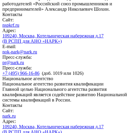
работодателей «Российский союз промышленников и
предпринимателей» Александр Николаевич Шохин.
Контакты
Сайт:
nspkrf.ru
Адрес:
109240, Москва, Котельническая набережная д.17
(В РСПП для АНО «НАРК»)
E-mail:
nok-nark@nark.ru
Пресс-служба:
pr@nark.ru
Пресс-служба:
+7 (495) 966-16-86
(доб. 1019 или 1026)
Национальное агентство
Национальное агентство развития квалификации
Главной целью Национального агентства развития
квалификаций является содействие развитию Национальной
системы квалификаций в России.
Контакты
Сайт:
nark.ru
Адрес:
109240, Москва, Котельническая набережная д.17
(В РСПП для АНО «НАРК»)