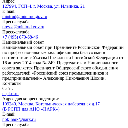
Адрес:
127994, ГСП-4, г. Москва, ул. Ильинка, 21
E-mail:
mintrud@mintrud.gov.ru
Пресс-служба:
pressa@mintrud.gov.ru
Пресс-служба:
+7 (495) 870-68-46
Национальный совет
Национальный совет при Президенте Российской Федерации
по профессиональным квалификациям был создан в
соответствии с Указом Президента Российской Федерации от
16 апреля 2014 года № 249. Председателем Национального
совета является Президент Общероссийского объединения
работодателей «Российский союз промышленников и
предпринимателей» Александр Николаевич Шохин.
Контакты
Сайт:
nspkrf.ru
Адрес для корреспонденции:
109240, Москва, Котельническая набережная д.17
(В РСПП для АНО «НАРК»)
E-mail:
nok-nark@nark.ru
Пресс-служба: