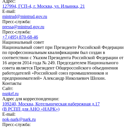
Адрес:
127994, ГСП-4, г. Москва, ул. Ильинка, 21
E-mail:
mintrud@mintrud.gov.ru
Пресс-служба:
pressa@mintrud.gov.ru
Пресс-служба:
+7 (495) 870-68-46
Национальный совет
Национальный совет при Президенте Российской Федерации
по профессиональным квалификациям был создан в
соответствии с Указом Президента Российской Федерации от
16 апреля 2014 года № 249. Председателем Национального
совета является Президент Общероссийского объединения
работодателей «Российский союз промышленников и
предпринимателей» Александр Николаевич Шохин.
Контакты
Сайт:
nspkrf.ru
Адрес для корреспонденции:
109240, Москва, Котельническая набережная д.17
(В РСПП для АНО «НАРК»)
E-mail:
nok-nark@nark.ru
Пресс-служба: