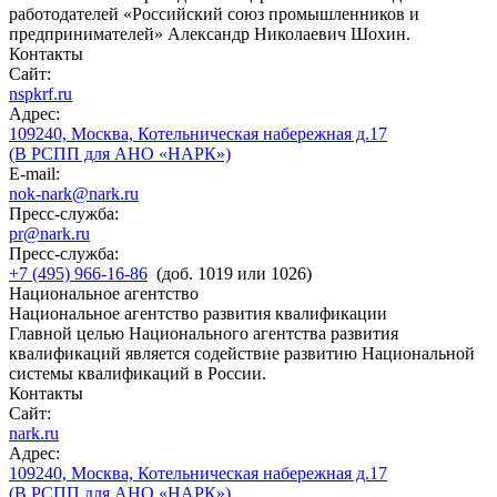
работодателей «Российский союз промышленников и
предпринимателей» Александр Николаевич Шохин.
Контакты
Сайт:
nspkrf.ru
Адрес:
109240, Москва, Котельническая набережная д.17
(В РСПП для АНО «НАРК»)
E-mail:
nok-nark@nark.ru
Пресс-служба:
pr@nark.ru
Пресс-служба:
+7 (495) 966-16-86
(доб. 1019 или 1026)
Национальное агентство
Национальное агентство развития квалификации
Главной целью Национального агентства развития
квалификаций является содействие развитию Национальной
системы квалификаций в России.
Контакты
Сайт:
nark.ru
Адрес:
109240, Москва, Котельническая набережная д.17
(В РСПП для АНО «НАРК»)