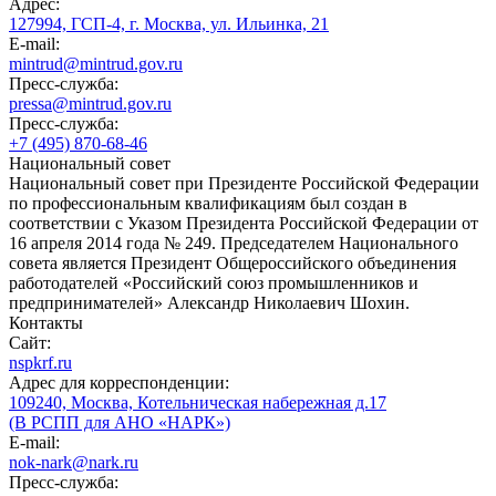
Адрес:
127994, ГСП-4, г. Москва, ул. Ильинка, 21
E-mail:
mintrud@mintrud.gov.ru
Пресс-служба:
pressa@mintrud.gov.ru
Пресс-служба:
+7 (495) 870-68-46
Национальный совет
Национальный совет при Президенте Российской Федерации
по профессиональным квалификациям был создан в
соответствии с Указом Президента Российской Федерации от
16 апреля 2014 года № 249. Председателем Национального
совета является Президент Общероссийского объединения
работодателей «Российский союз промышленников и
предпринимателей» Александр Николаевич Шохин.
Контакты
Сайт:
nspkrf.ru
Адрес для корреспонденции:
109240, Москва, Котельническая набережная д.17
(В РСПП для АНО «НАРК»)
E-mail:
nok-nark@nark.ru
Пресс-служба: