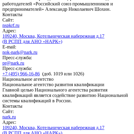
работодателей «Российский союз промышленников и
предпринимателей» Александр Николаевич Шохин.
Контакты
Сайт:
nspkrf.ru
Адрес:
109240, Москва, Котельническая набережная д.17
(В РСПП для АНО «НАРК»)
E-mail:
nok-nark@nark.ru
Пресс-служба:
pr@nark.ru
Пресс-служба:
+7 (495) 966-16-86
(доб. 1019 или 1026)
Национальное агентство
Национальное агентство развития квалификации
Главной целью Национального агентства развития
квалификаций является содействие развитию Национальной
системы квалификаций в России.
Контакты
Сайт:
nark.ru
Адрес:
109240, Москва, Котельническая набережная д.17
(В РСПП для АНО «НАРК»)