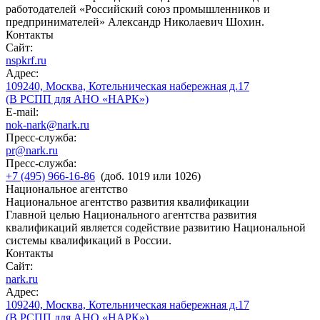
работодателей «Российский союз промышленников и
предпринимателей» Александр Николаевич Шохин.
Контакты
Сайт:
nspkrf.ru
Адрес:
109240, Москва, Котельническая набережная д.17
(В РСПП для АНО «НАРК»)
E-mail:
nok-nark@nark.ru
Пресс-служба:
pr@nark.ru
Пресс-служба:
+7 (495) 966-16-86
(доб. 1019 или 1026)
Национальное агентство
Национальное агентство развития квалификации
Главной целью Национального агентства развития
квалификаций является содействие развитию Национальной
системы квалификаций в России.
Контакты
Сайт:
nark.ru
Адрес:
109240, Москва, Котельническая набережная д.17
(В РСПП для АНО «НАРК»)