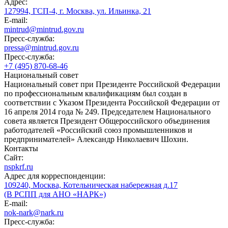
Адрес:
127994, ГСП-4, г. Москва, ул. Ильинка, 21
E-mail:
mintrud@mintrud.gov.ru
Пресс-служба:
pressa@mintrud.gov.ru
Пресс-служба:
+7 (495) 870-68-46
Национальный совет
Национальный совет при Президенте Российской Федерации
по профессиональным квалификациям был создан в
соответствии с Указом Президента Российской Федерации от
16 апреля 2014 года № 249. Председателем Национального
совета является Президент Общероссийского объединения
работодателей «Российский союз промышленников и
предпринимателей» Александр Николаевич Шохин.
Контакты
Сайт:
nspkrf.ru
Адрес для корреспонденции:
109240, Москва, Котельническая набережная д.17
(В РСПП для АНО «НАРК»)
E-mail:
nok-nark@nark.ru
Пресс-служба: