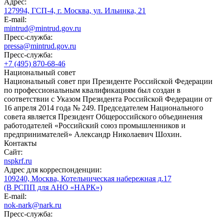
Адрес:
127994, ГСП-4, г. Москва, ул. Ильинка, 21
E-mail:
mintrud@mintrud.gov.ru
Пресс-служба:
pressa@mintrud.gov.ru
Пресс-служба:
+7 (495) 870-68-46
Национальный совет
Национальный совет при Президенте Российской Федерации
по профессиональным квалификациям был создан в
соответствии с Указом Президента Российской Федерации от
16 апреля 2014 года № 249. Председателем Национального
совета является Президент Общероссийского объединения
работодателей «Российский союз промышленников и
предпринимателей» Александр Николаевич Шохин.
Контакты
Сайт:
nspkrf.ru
Адрес для корреспонденции:
109240, Москва, Котельническая набережная д.17
(В РСПП для АНО «НАРК»)
E-mail:
nok-nark@nark.ru
Пресс-служба: