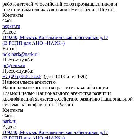
работодателей «Российский союз промышленников и
предпринимателей» Александр Николаевич Шохин.
Контакты
Сайт:
nspkrf.ru
Адрес:
109240, Москва, Котельническая набережная д.17
(В РСПП для АНО «НАРК»)
E-mail:
nok-nark@nark.ru
Пресс-служба:
pr@nark.ru
Пресс-служба:
+7 (495) 966-16-86
(доб. 1019 или 1026)
Национальное агентство
Национальное агентство развития квалификации
Главной целью Национального агентства развития
квалификаций является содействие развитию Национальной
системы квалификаций в России.
Контакты
Сайт:
nark.ru
Адрес:
109240, Москва, Котельническая набережная д.17
(В РСПП для АНО «НАРК»)