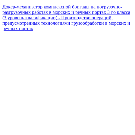
Докер-механизатор комплексной бригады на погрузочно-
разгрузочных работах в морских и речных портах 3-го класса
(3 уровень квалификации) - Производство операций,
предусмотренных технологиями грузообработки в морских и
речных портах