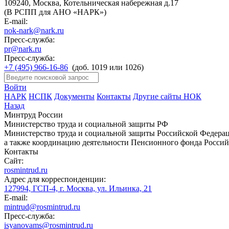
109240, Москва, Котельническая набережная д.17
(В РСПП для АНО «НАРК»)
E-mail:
nok-nark@nark.ru
Пресс-служба:
pr@nark.ru
Пресс-служба:
+7 (495) 966-16-86
(доб. 1019 или 1026)
Войти
НАРК
НСПК
Документы
Контакты
Другие сайты НОК
Назад
Минтруд России
Министерство труда и социальной защиты РФ
Министерство труда и социальной защиты Российской Федераци
а также координацию деятельности Пенсионного фонда Россий
Контакты
Сайт:
rosmintrud.ru
Адрес для корреспонденции:
127994, ГСП-4, г. Москва, ул. Ильинка, 21
E-mail:
mintrud@rosmintrud.ru
Пресс-служба:
isyanovams@rosmintrud.ru