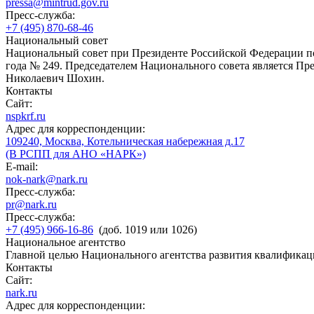
pressa@mintrud.gov.ru
Пресс-служба:
+7 (495) 870-68-46
Национальный совет
Национальный совет при Президенте Российской Федерации по
года № 249. Председателем Национального совета является П
Николаевич Шохин.
Контакты
Сайт:
nspkrf.ru
Адрес для корреспонденции:
109240, Москва, Котельническая набережная д.17
(В РСПП для АНО «НАРК»)
E-mail:
nok-nark@nark.ru
Пресс-служба:
pr@nark.ru
Пресс-служба:
+7 (495) 966-16-86
(доб. 1019 или 1026)
Национальное агентство
Главной целью Национального агентства развития квалификац
Контакты
Сайт:
nark.ru
Адрес для корреспонденции: