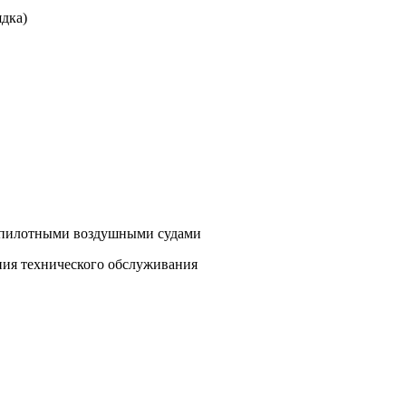
ядка)
еспилотными воздушными судами
ния технического обслуживания