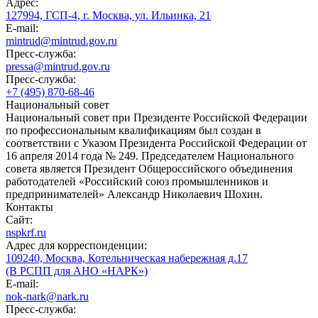
Адрес:
127994, ГСП-4, г. Москва, ул. Ильинка, 21
E-mail:
mintrud@mintrud.gov.ru
Пресс-служба:
pressa@mintrud.gov.ru
Пресс-служба:
+7 (495) 870-68-46
Национальный совет
Национальный совет при Президенте Российской Федерации
по профессиональным квалификациям был создан в
соответствии с Указом Президента Российской Федерации от
16 апреля 2014 года № 249. Председателем Национального
совета является Президент Общероссийского объединения
работодателей «Российский союз промышленников и
предпринимателей» Александр Николаевич Шохин.
Контакты
Сайт:
nspkrf.ru
Адрес для корреспонденции:
109240, Москва, Котельническая набережная д.17
(В РСПП для АНО «НАРК»)
E-mail:
nok-nark@nark.ru
Пресс-служба: