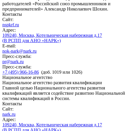
работодателей «Российский союз промышленников и
предпринимателей» Александр Николаевич Шохин.
Контакты
Сайт:
nspkrf.ru
Адрес:
109240, Москва, Котельническая набережная д.17
(В РСПП для АНО «НАРК»)
E-mail:
nok-nark@nark.ru
Пресс-служба:
pr@nark.ru
Пресс-служба:
+7 (495) 966-16-86
(доб. 1019 или 1026)
Национальное агентство
Национальное агентство развития квалификации
Главной целью Национального агентства развития
квалификаций является содействие развитию Национальной
системы квалификаций в России.
Контакты
Сайт:
nark.ru
Адрес:
109240, Москва, Котельническая набережная д.17
(В РСПП для АНО «НАРК»)