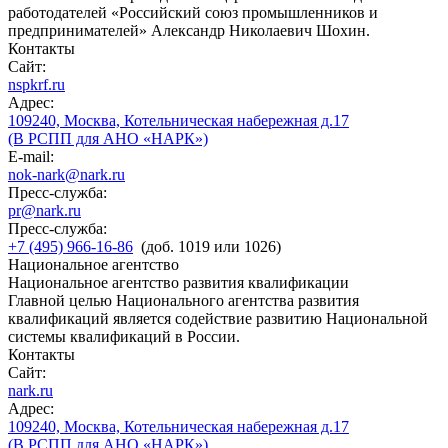
работодателей «Российский союз промышленников и
предпринимателей» Александр Николаевич Шохин.
Контакты
Сайт:
nspkrf.ru
Адрес:
109240, Москва, Котельническая набережная д.17
(В РСПП для АНО «НАРК»)
E-mail:
nok-nark@nark.ru
Пресс-служба:
pr@nark.ru
Пресс-служба:
+7 (495) 966-16-86
(доб. 1019 или 1026)
Национальное агентство
Национальное агентство развития квалификации
Главной целью Национального агентства развития
квалификаций является содействие развитию Национальной
системы квалификаций в России.
Контакты
Сайт:
nark.ru
Адрес:
109240, Москва, Котельническая набережная д.17
(В РСПП для АНО «НАРК»)