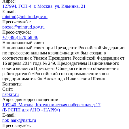
Адрес:
127994, ГСП-4, г. Москва, ул. Ильинка, 21
E-mail:
mintrud@mintrud.gov.ru
Пресс-служба:
pressa@mintrud.gov.ru
Пресс-служба:
+7 (495) 870-68-46
Национальный совет
Национальный совет при Президенте Российской Федерации
по профессиональным квалификациям был создан в
соответствии с Указом Президента Российской Федерации от
16 апреля 2014 года № 249. Председателем Национального
совета является Президент Общероссийского объединения
работодателей «Российский союз промышленников и
предпринимателей» Александр Николаевич Шохин.
Контакты
Сайт:
nspkrf.ru
Адрес для корреспонденции:
109240, Москва, Котельническая набережная д.17
(В РСПП для АНО «НАРК»)
E-mail:
nok-nark@nark.ru
Пресс-служба: