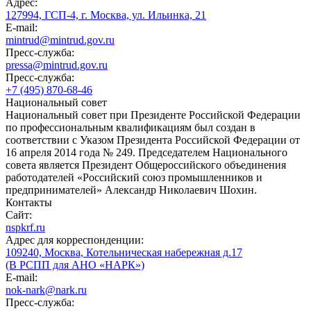
Адрес:
127994, ГСП-4, г. Москва, ул. Ильинка, 21
E-mail:
mintrud@mintrud.gov.ru
Пресс-служба:
pressa@mintrud.gov.ru
Пресс-служба:
+7 (495) 870-68-46
Национальный совет
Национальный совет при Президенте Российской Федерации
по профессиональным квалификациям был создан в
соответствии с Указом Президента Российской Федерации от
16 апреля 2014 года № 249. Председателем Национального
совета является Президент Общероссийского объединения
работодателей «Российский союз промышленников и
предпринимателей» Александр Николаевич Шохин.
Контакты
Сайт:
nspkrf.ru
Адрес для корреспонденции:
109240, Москва, Котельническая набережная д.17
(В РСПП для АНО «НАРК»)
E-mail:
nok-nark@nark.ru
Пресс-служба: