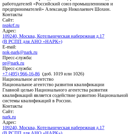
работодателей «Российский союз промышленников и
предпринимателей» Александр Николаевич Шохин.
Контакты
Сайт:
nspkrf.ru
Адрес:
109240, Москва, Котельническая набережная д.17
(В РСПП для АНО «НАРК»)
E-mail:
nok-nark@nark.ru
Пресс-служба:
pr@nark.ru
Пресс-служба:
+7 (495) 966-16-86
(доб. 1019 или 1026)
Национальное агентство
Национальное агентство развития квалификации
Главной целью Национального агентства развития
квалификаций является содействие развитию Национальной
системы квалификаций в России.
Контакты
Сайт:
nark.ru
Адрес:
109240, Москва, Котельническая набережная д.17
(В РСПП для АНО «НАРК»)