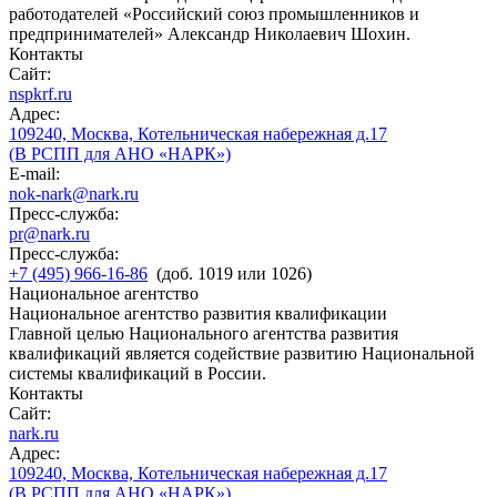
работодателей «Российский союз промышленников и
предпринимателей» Александр Николаевич Шохин.
Контакты
Сайт:
nspkrf.ru
Адрес:
109240, Москва, Котельническая набережная д.17
(В РСПП для АНО «НАРК»)
E-mail:
nok-nark@nark.ru
Пресс-служба:
pr@nark.ru
Пресс-служба:
+7 (495) 966-16-86
(доб. 1019 или 1026)
Национальное агентство
Национальное агентство развития квалификации
Главной целью Национального агентства развития
квалификаций является содействие развитию Национальной
системы квалификаций в России.
Контакты
Сайт:
nark.ru
Адрес:
109240, Москва, Котельническая набережная д.17
(В РСПП для АНО «НАРК»)