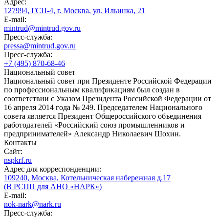
Адрес:
127994, ГСП-4, г. Москва, ул. Ильинка, 21
E-mail:
mintrud@mintrud.gov.ru
Пресс-служба:
pressa@mintrud.gov.ru
Пресс-служба:
+7 (495) 870-68-46
Национальный совет
Национальный совет при Президенте Российской Федерации
по профессиональным квалификациям был создан в
соответствии с Указом Президента Российской Федерации от
16 апреля 2014 года № 249. Председателем Национального
совета является Президент Общероссийского объединения
работодателей «Российский союз промышленников и
предпринимателей» Александр Николаевич Шохин.
Контакты
Сайт:
nspkrf.ru
Адрес для корреспонденции:
109240, Москва, Котельническая набережная д.17
(В РСПП для АНО «НАРК»)
E-mail:
nok-nark@nark.ru
Пресс-служба: