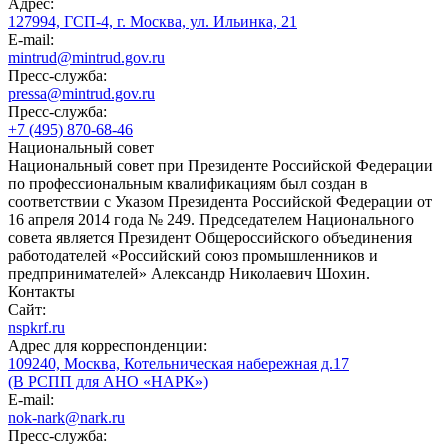
Адрес:
127994, ГСП-4, г. Москва, ул. Ильинка, 21
E-mail:
mintrud@mintrud.gov.ru
Пресс-служба:
pressa@mintrud.gov.ru
Пресс-служба:
+7 (495) 870-68-46
Национальный совет
Национальный совет при Президенте Российской Федерации
по профессиональным квалификациям был создан в
соответствии с Указом Президента Российской Федерации от
16 апреля 2014 года № 249. Председателем Национального
совета является Президент Общероссийского объединения
работодателей «Российский союз промышленников и
предпринимателей» Александр Николаевич Шохин.
Контакты
Сайт:
nspkrf.ru
Адрес для корреспонденции:
109240, Москва, Котельническая набережная д.17
(В РСПП для АНО «НАРК»)
E-mail:
nok-nark@nark.ru
Пресс-служба: