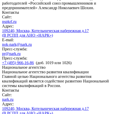
работодателей «Российский союз промышленников и
предпринимателей» Александр Николаевич Шохин.
Контакты
Сайт:
nspkrf.ru
Адрес:
109240, Москва, Котельническая набережная д.17
(В РСПП для АНО «НАРК»)
E-mail:
nok-nark@nark.ru
Пресс-служба:
pr@nark.ru
Пресс-служба:
+7 (495) 966-16-86
(доб. 1019 или 1026)
Национальное агентство
Национальное агентство развития квалификации
Главной целью Национального агентства развития
квалификаций является содействие развитию Национальной
системы квалификаций в России.
Контакты
Сайт:
nark.ru
Адрес:
109240, Москва, Котельническая набережная д.17
(В РСПП для АНО «НАРК»)