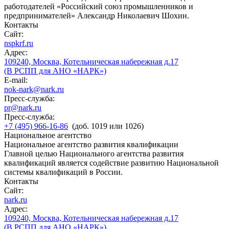
работодателей «Российский союз промышленников и
предпринимателей» Александр Николаевич Шохин.
Контакты
Сайт:
nspkrf.ru
Адрес:
109240, Москва, Котельническая набережная д.17
(В РСПП для АНО «НАРК»)
E-mail:
nok-nark@nark.ru
Пресс-служба:
pr@nark.ru
Пресс-служба:
+7 (495) 966-16-86
(доб. 1019 или 1026)
Национальное агентство
Национальное агентство развития квалификации
Главной целью Национального агентства развития
квалификаций является содействие развитию Национальной
системы квалификаций в России.
Контакты
Сайт:
nark.ru
Адрес:
109240, Москва, Котельническая набережная д.17
(В РСПП для АНО «НАРК»)