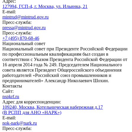
Адрес:
127994, ГСП-4, г. Москва, ул. Ильинка, 21
E-mail:
mintrud@mintrud.gov.ru
Пресс-служба:
pressa@mintrud.gov.ru
Пресс-служба:
+7 (495) 870-68-46
Национальный совет
Национальный совет при Президенте Российской Федерации
по профессиональным квалификациям был создан в
соответствии с Указом Президента Российской Федерации от
16 апреля 2014 года № 249. Председателем Национального
совета является Президент Общероссийского объединения
работодателей «Российский союз промышленников и
предпринимателей» Александр Николаевич Шохин.
Контакты
Сайт:
nspkrf.ru
Адрес для корреспонденции:
109240, Москва, Котельническая набережная д.17
(В РСПП для АНО «НАРК»)
E-mail:
nok-nark@nark.ru
Пресс-служба: