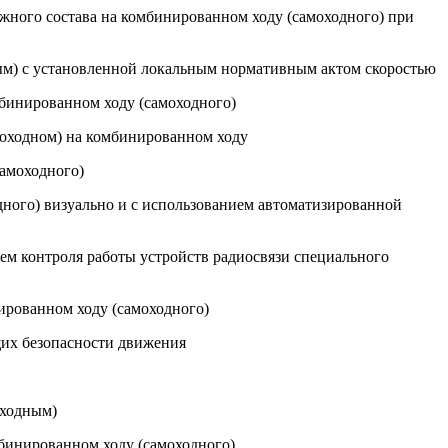
жного состава на комбинированном ходу (самоходного) при
м) с установленной локальным нормативным актом скоростью
мбинированном ходу (самоходного)
моходном) на комбинированном ходу
самоходного)
дного) визуально и с использованием автоматизированной
ием контроля работы устройств радиосвязи специального
ированном ходу (самоходного)
их безопасности движения
оходным)
бинированном ходу (самоходного)