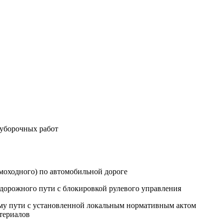
уборочных работ
моходного) по автомобильной дороге
одорожного пути с блокировкой рулевого управления
ому пути с установленной локальным нормативным актом
териалов