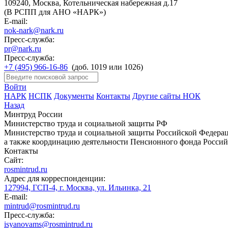
109240, Москва, Котельническая набережная д.17
(В РСПП для АНО «НАРК»)
E-mail:
nok-nark@nark.ru
Пресс-служба:
pr@nark.ru
Пресс-служба:
+7 (495) 966-16-86
(доб. 1019 или 1026)
Войти
НАРК
НСПК
Документы
Контакты
Другие сайты НОК
Назад
Минтруд России
Министерство труда и социальной защиты РФ
Министерство труда и социальной защиты Российской Федераци
а также координацию деятельности Пенсионного фонда Россий
Контакты
Сайт:
rosmintrud.ru
Адрес для корреспонденции:
127994, ГСП-4, г. Москва, ул. Ильинка, 21
E-mail:
mintrud@rosmintrud.ru
Пресс-служба:
isyanovams@rosmintrud.ru