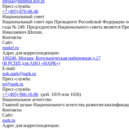
pressa@mintrud.gov.ru
Пресс-служба:
+7 (495) 870-68-46
Национальный совет
Национальный совет при Президенте Российской Федерации по
года № 249. Председателем Национального совета является П
Николаевич Шохин.
Контакты
Сайт:
nspkrf.ru
Адрес для корреспонденции:
109240, Москва, Котельническая набережная д.17
(В РСПП для АНО «НАРК»)
E-mail:
nok-nark@nark.ru
Пресс-служба:
pr@nark.ru
Пресс-служба:
+7 (495) 966-16-86
(доб. 1019 или 1026)
Национальное агентство
Главной целью Национального агентства развития квалификац
Контакты
Сайт:
nark.ru
Адрес для корреспонденции: