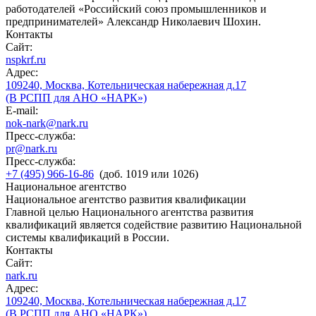
работодателей «Российский союз промышленников и
предпринимателей» Александр Николаевич Шохин.
Контакты
Сайт:
nspkrf.ru
Адрес:
109240, Москва, Котельническая набережная д.17
(В РСПП для АНО «НАРК»)
E-mail:
nok-nark@nark.ru
Пресс-служба:
pr@nark.ru
Пресс-служба:
+7 (495) 966-16-86
(доб. 1019 или 1026)
Национальное агентство
Национальное агентство развития квалификации
Главной целью Национального агентства развития
квалификаций является содействие развитию Национальной
системы квалификаций в России.
Контакты
Сайт:
nark.ru
Адрес:
109240, Москва, Котельническая набережная д.17
(В РСПП для АНО «НАРК»)