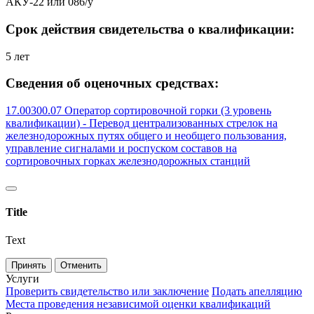
АКУ-22 или 086/у
Срок действия свидетельства о квалификации:
5 лет
Сведения об оценочных средствах:
17.00300.07 Оператор сортировочной горки (3 уровень
квалификации) - Перевод централизованных стрелок на
железнодорожных путях общего и необщего пользования,
управление сигналами и роспуском составов на
сортировочных горках железнодорожных станций
Title
Text
Принять
Отменить
Услуги
Проверить свидетельство или заключение
Подать апелляцию
Места проведения независимой оценки квалификаций