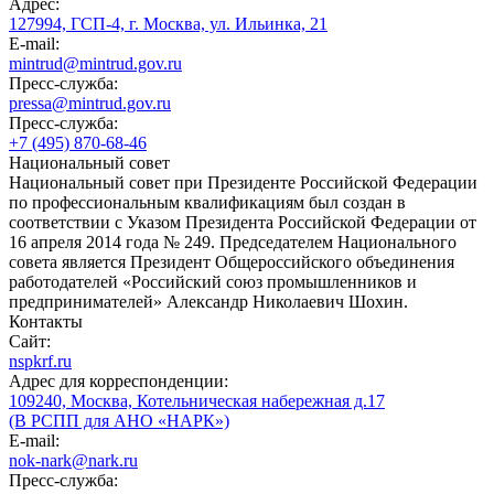
Адрес:
127994, ГСП-4, г. Москва, ул. Ильинка, 21
E-mail:
mintrud@mintrud.gov.ru
Пресс-служба:
pressa@mintrud.gov.ru
Пресс-служба:
+7 (495) 870-68-46
Национальный совет
Национальный совет при Президенте Российской Федерации
по профессиональным квалификациям был создан в
соответствии с Указом Президента Российской Федерации от
16 апреля 2014 года № 249. Председателем Национального
совета является Президент Общероссийского объединения
работодателей «Российский союз промышленников и
предпринимателей» Александр Николаевич Шохин.
Контакты
Сайт:
nspkrf.ru
Адрес для корреспонденции:
109240, Москва, Котельническая набережная д.17
(В РСПП для АНО «НАРК»)
E-mail:
nok-nark@nark.ru
Пресс-служба: