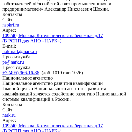
работодателей «Российский союз промышленников и
предпринимателей» Александр Николаевич Шохин.
Контакты
Сайт:
nspkrf.ru
Адрес:
109240, Москва, Котельническая набережная д.17
(В РСПП для АНО «НАРК»)
E-mail:
nok-nark@nark.ru
Пресс-служба:
pr@nark.ru
Пресс-служба:
+7 (495) 966-16-86
(доб. 1019 или 1026)
Национальное агентство
Национальное агентство развития квалификации
Главной целью Национального агентства развития
квалификаций является содействие развитию Национальной
системы квалификаций в России.
Контакты
Сайт:
nark.ru
Адрес:
109240, Москва, Котельническая набережная д.17
(В РСПП для АНО «НАРК»)