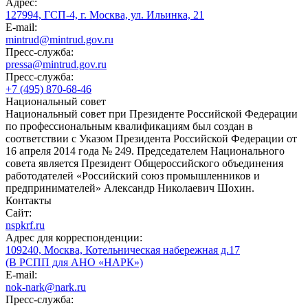
Адрес:
127994, ГСП-4, г. Москва, ул. Ильинка, 21
E-mail:
mintrud@mintrud.gov.ru
Пресс-служба:
pressa@mintrud.gov.ru
Пресс-служба:
+7 (495) 870-68-46
Национальный совет
Национальный совет при Президенте Российской Федерации
по профессиональным квалификациям был создан в
соответствии с Указом Президента Российской Федерации от
16 апреля 2014 года № 249. Председателем Национального
совета является Президент Общероссийского объединения
работодателей «Российский союз промышленников и
предпринимателей» Александр Николаевич Шохин.
Контакты
Сайт:
nspkrf.ru
Адрес для корреспонденции:
109240, Москва, Котельническая набережная д.17
(В РСПП для АНО «НАРК»)
E-mail:
nok-nark@nark.ru
Пресс-служба: