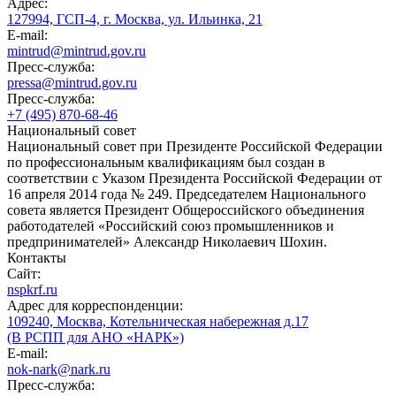
Адрес:
127994, ГСП-4, г. Москва, ул. Ильинка, 21
E-mail:
mintrud@mintrud.gov.ru
Пресс-служба:
pressa@mintrud.gov.ru
Пресс-служба:
+7 (495) 870-68-46
Национальный совет
Национальный совет при Президенте Российской Федерации
по профессиональным квалификациям был создан в
соответствии с Указом Президента Российской Федерации от
16 апреля 2014 года № 249. Председателем Национального
совета является Президент Общероссийского объединения
работодателей «Российский союз промышленников и
предпринимателей» Александр Николаевич Шохин.
Контакты
Сайт:
nspkrf.ru
Адрес для корреспонденции:
109240, Москва, Котельническая набережная д.17
(В РСПП для АНО «НАРК»)
E-mail:
nok-nark@nark.ru
Пресс-служба: