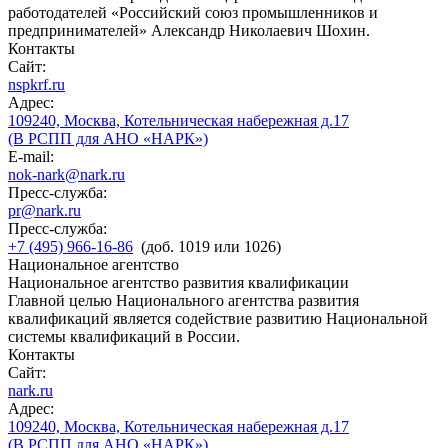
работодателей «Российский союз промышленников и
предпринимателей» Александр Николаевич Шохин.
Контакты
Сайт:
nspkrf.ru
Адрес:
109240, Москва, Котельническая набережная д.17
(В РСПП для АНО «НАРК»)
E-mail:
nok-nark@nark.ru
Пресс-служба:
pr@nark.ru
Пресс-служба:
+7 (495) 966-16-86
(доб. 1019 или 1026)
Национальное агентство
Национальное агентство развития квалификации
Главной целью Национального агентства развития
квалификаций является содействие развитию Национальной
системы квалификаций в России.
Контакты
Сайт:
nark.ru
Адрес:
109240, Москва, Котельническая набережная д.17
(В РСПП для АНО «НАРК»)