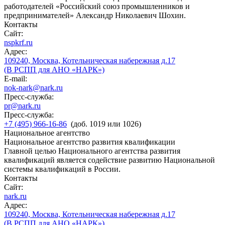
работодателей «Российский союз промышленников и
предпринимателей» Александр Николаевич Шохин.
Контакты
Сайт:
nspkrf.ru
Адрес:
109240, Москва, Котельническая набережная д.17
(В РСПП для АНО «НАРК»)
E-mail:
nok-nark@nark.ru
Пресс-служба:
pr@nark.ru
Пресс-служба:
+7 (495) 966-16-86
(доб. 1019 или 1026)
Национальное агентство
Национальное агентство развития квалификации
Главной целью Национального агентства развития
квалификаций является содействие развитию Национальной
системы квалификаций в России.
Контакты
Сайт:
nark.ru
Адрес:
109240, Москва, Котельническая набережная д.17
(В РСПП для АНО «НАРК»)