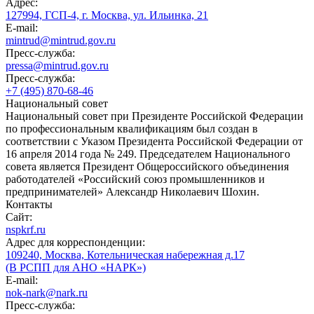
Адрес:
127994, ГСП-4, г. Москва, ул. Ильинка, 21
E-mail:
mintrud@mintrud.gov.ru
Пресс-служба:
pressa@mintrud.gov.ru
Пресс-служба:
+7 (495) 870-68-46
Национальный совет
Национальный совет при Президенте Российской Федерации
по профессиональным квалификациям был создан в
соответствии с Указом Президента Российской Федерации от
16 апреля 2014 года № 249. Председателем Национального
совета является Президент Общероссийского объединения
работодателей «Российский союз промышленников и
предпринимателей» Александр Николаевич Шохин.
Контакты
Сайт:
nspkrf.ru
Адрес для корреспонденции:
109240, Москва, Котельническая набережная д.17
(В РСПП для АНО «НАРК»)
E-mail:
nok-nark@nark.ru
Пресс-служба: