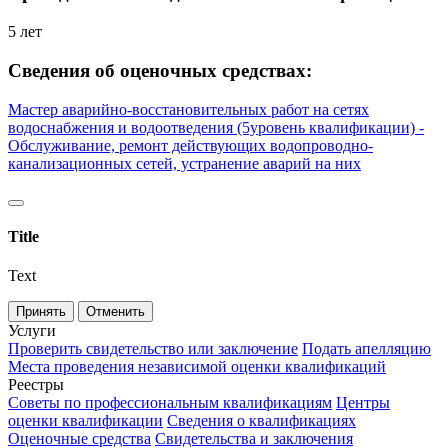
5 лет
Сведения об оценочных средствах:
Мастер аварийно-восстановительных работ на сетях
водоснабжения и водоотведения (5уровень квалификации) -
Обслуживание, ремонт действующих водопроводно-
канализационных сетей, устранение аварий на них
Title
Text
Принять
Отменить
Услуги
Проверить свидетельство или заключение
Подать апелляцию
Места проведения независимой оценки квалификаций
Реестры
Советы по профессиональным квалификациям
Центры
оценки квалификации
Сведения о квалификациях
Оценочные средства
Свидетельства и заключения