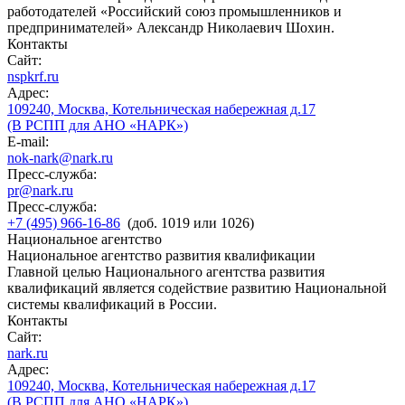
работодателей «Российский союз промышленников и
предпринимателей» Александр Николаевич Шохин.
Контакты
Сайт:
nspkrf.ru
Адрес:
109240, Москва, Котельническая набережная д.17
(В РСПП для АНО «НАРК»)
E-mail:
nok-nark@nark.ru
Пресс-служба:
pr@nark.ru
Пресс-служба:
+7 (495) 966-16-86
(доб. 1019 или 1026)
Национальное агентство
Национальное агентство развития квалификации
Главной целью Национального агентства развития
квалификаций является содействие развитию Национальной
системы квалификаций в России.
Контакты
Сайт:
nark.ru
Адрес:
109240, Москва, Котельническая набережная д.17
(В РСПП для АНО «НАРК»)