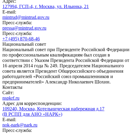
Адрес:
127994, ГСП-4, г. Москва, ул. Ильинка, 21
E-mail:
mintrud@mintrud.gov.ru
Пресс-служба:
pressa@mintrud.gov.ru
Пресс-служба:
+7 (495) 870-68-46
Национальный совет
Национальный совет при Президенте Российской Федерации
по профессиональным квалификациям был создан в
соответствии с Указом Президента Российской Федерации от
16 апреля 2014 года № 249. Председателем Национального
совета является Президент Общероссийского объединения
работодателей «Российский союз промышленников и
предпринимателей» Александр Николаевич Шохин.
Контакты
Сайт:
nspkrf.ru
Адрес для корреспонденции:
109240, Москва, Котельническая набережная д.17
(В РСПП для АНО «НАРК»)
E-mail:
nok-nark@nark.ru
Пресс-служба: