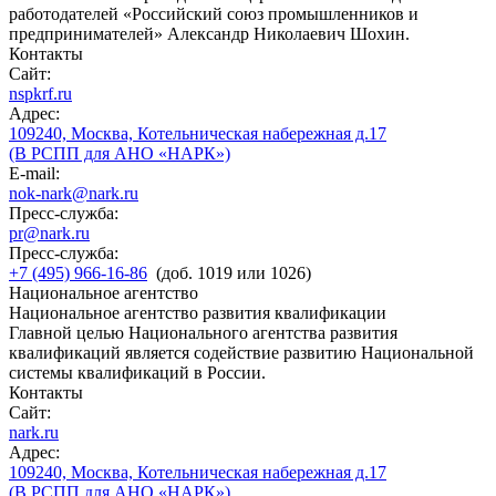
работодателей «Российский союз промышленников и
предпринимателей» Александр Николаевич Шохин.
Контакты
Сайт:
nspkrf.ru
Адрес:
109240, Москва, Котельническая набережная д.17
(В РСПП для АНО «НАРК»)
E-mail:
nok-nark@nark.ru
Пресс-служба:
pr@nark.ru
Пресс-служба:
+7 (495) 966-16-86
(доб. 1019 или 1026)
Национальное агентство
Национальное агентство развития квалификации
Главной целью Национального агентства развития
квалификаций является содействие развитию Национальной
системы квалификаций в России.
Контакты
Сайт:
nark.ru
Адрес:
109240, Москва, Котельническая набережная д.17
(В РСПП для АНО «НАРК»)