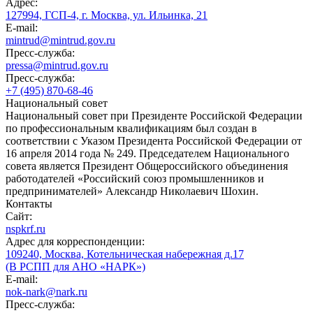
Адрес:
127994, ГСП-4, г. Москва, ул. Ильинка, 21
E-mail:
mintrud@mintrud.gov.ru
Пресс-служба:
pressa@mintrud.gov.ru
Пресс-служба:
+7 (495) 870-68-46
Национальный совет
Национальный совет при Президенте Российской Федерации
по профессиональным квалификациям был создан в
соответствии с Указом Президента Российской Федерации от
16 апреля 2014 года № 249. Председателем Национального
совета является Президент Общероссийского объединения
работодателей «Российский союз промышленников и
предпринимателей» Александр Николаевич Шохин.
Контакты
Сайт:
nspkrf.ru
Адрес для корреспонденции:
109240, Москва, Котельническая набережная д.17
(В РСПП для АНО «НАРК»)
E-mail:
nok-nark@nark.ru
Пресс-служба: