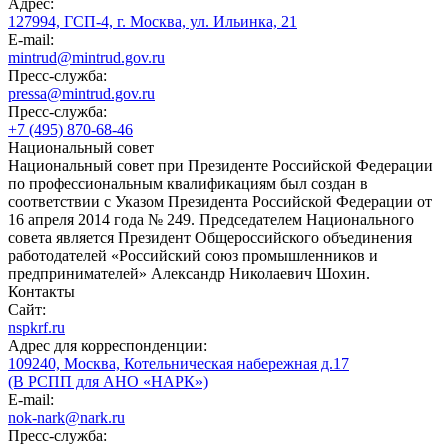
Адрес:
127994, ГСП-4, г. Москва, ул. Ильинка, 21
E-mail:
mintrud@mintrud.gov.ru
Пресс-служба:
pressa@mintrud.gov.ru
Пресс-служба:
+7 (495) 870-68-46
Национальный совет
Национальный совет при Президенте Российской Федерации
по профессиональным квалификациям был создан в
соответствии с Указом Президента Российской Федерации от
16 апреля 2014 года № 249. Председателем Национального
совета является Президент Общероссийского объединения
работодателей «Российский союз промышленников и
предпринимателей» Александр Николаевич Шохин.
Контакты
Сайт:
nspkrf.ru
Адрес для корреспонденции:
109240, Москва, Котельническая набережная д.17
(В РСПП для АНО «НАРК»)
E-mail:
nok-nark@nark.ru
Пресс-служба: