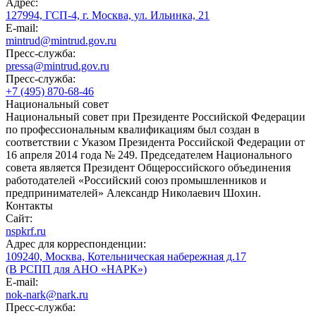
Адрес:
127994, ГСП-4, г. Москва, ул. Ильинка, 21
E-mail:
mintrud@mintrud.gov.ru
Пресс-служба:
pressa@mintrud.gov.ru
Пресс-служба:
+7 (495) 870-68-46
Национальный совет
Национальный совет при Президенте Российской Федерации
по профессиональным квалификациям был создан в
соответствии с Указом Президента Российской Федерации от
16 апреля 2014 года № 249. Председателем Национального
совета является Президент Общероссийского объединения
работодателей «Российский союз промышленников и
предпринимателей» Александр Николаевич Шохин.
Контакты
Сайт:
nspkrf.ru
Адрес для корреспонденции:
109240, Москва, Котельническая набережная д.17
(В РСПП для АНО «НАРК»)
E-mail:
nok-nark@nark.ru
Пресс-служба: