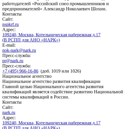
работодателей «Российский союз промышленников и
предпринимателей» Александр Николаевич Шохин.
Контакты
Сайт:
nspkrf.ru
Адрес:
109240, Москва, Котельническая набережная д.17
(В РСПП для АНО «НАРК»)
E-mail:
nok-nark@nark.ru
Пресс-служба:
pr@nark.ru
Пресс-служба:
+7 (495) 966-16-86
(доб. 1019 или 1026)
Национальное агентство
Национальное агентство развития квалификации
Главной целью Национального агентства развития
квалификаций является содействие развитию Национальной
системы квалификаций в России.
Контакты
Сайт:
nark.ru
Адрес:
109240, Москва, Котельническая набережная д.17
(В РСПП для АНО «НАРК»)